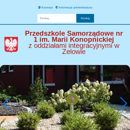
Kontrast
Informacja administratora
Fraza
Przedszkole Samorządowe nr
1 im. Marii Konopnickiej
z oddziałami integracyjnymi w
Zelowie