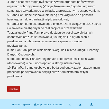
4. dane osobowe mogą być przekazywane organom państwowym,
organom ochrony prawnej (Policja, Prokuratura, Sąd) lub organom
samorządu terytorialnego w związku z prowadzonym postępowaniem,
5. Pana/Pani dane osobowe nie będą przekazywane do państwa
trzeciego ani do organizacji międzynarodowej,
6. Pana/Pani dane osobowe będą przetwarzane wyłącznie przez okres
i w zakresie niezbędnym do realizacji celu przetwarzania,
7. przysługuje Panu/Pani prawo dostępu do treści swoich danych
osobowych oraz ich sprostowania, usunięcia lub ograniczenia
przetwarzania lub prawo do wniesienia sprzeciwu wobec
przetwarzania,
8. ma Pan/Pani prawo wniesienia skargi do Prezesa Urzędu Ochrony
Danych Osobowych,
9. podanie przez Pana/Panią danych osobowych jest fakultatywne
(dobrowolne) w celu udostępnienia strony internetowej,
10. Pana/Pani dane osobowe nie będą podlegały zautomatyzowanym
procesom podejmowania decyzji przez Administratora, w tym
profilowaniu.
zamknij
Strona główna
Mapa strony
Czcionka