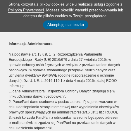
Strona korzysta z plików cookies w celu realizacji usług i zgodnie z
Polityką Prywatności
. Możesz określić warunki przechowywania lub
dostępu do plików cookies w Twojej przeglądarce.
Akceptuję ciasteczka
Informacja Administratora
Na podstawie art. 13 ust. 1 i 2 Rozporządzenia Parlamentu
Europejskiego i Rady (UE) 2016/679 z dnia 27 kwietnia 2016r. w
sprawie ochrony osób fizycznych w związku z przetwarzaniem danych
osobowych i w sprawie swobodnego przepływu takich danych oraz
uchylenia dyrektywy 95/46/WE (ogólne rozporządzenie o ochronie
danych), Dz. U. UE. L. 2016.119.1 z dnia 4 maja 2016r., dalej RODO
informuję:
1. dane Administratora i Inspektora Ochrony Danych znajdują się w
linku „Ochrona danych osobowych”,
2. Pana/Pani dane osobowe w postaci adresu IP, są przetwarzane w
celu udostępniania strony internetowej oraz wypełnienia obowiązków
prawnych spoczywających na administratorze(art.6 ust.1 lit.c RODO),
3. jeżeli korzysta Pan/Pani z odnośnika na stronie będącego adresem
e-mail placówki to zgadza się Pan/Pani na przetwarzanie danych w
celu udzielenia odpowiedzi,