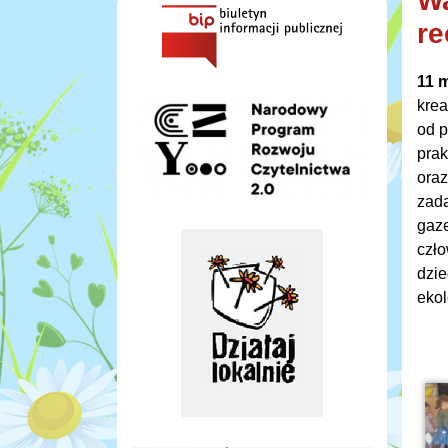
Wa
re
11 
krea
od p
prak
oraz
zada
gaze
czło
dzie
ekol