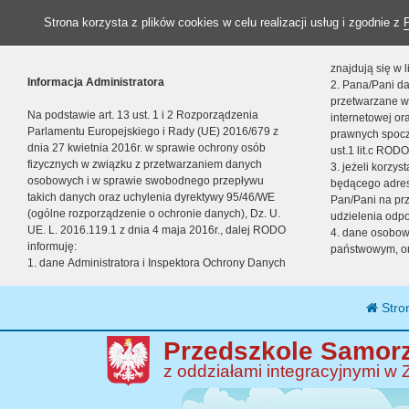
Strona korzysta z plików cookies w celu realizacji usług i zgodnie z
znajdują się w
Informacja Administratora
2. Pana/Pani da
przetwarzane w
Na podstawie art. 13 ust. 1 i 2 Rozporządzenia
internetowej o
Parlamentu Europejskiego i Rady (UE) 2016/679 z
prawnych spocz
dnia 27 kwietnia 2016r. w sprawie ochrony osób
ust.1 lit.c RODO
fizycznych w związku z przetwarzaniem danych
3. jeżeli korzy
osobowych i w sprawie swobodnego przepływu
będącego adres
takich danych oraz uchylenia dyrektywy 95/46/WE
Pan/Pani na pr
(ogólne rozporządzenie o ochronie danych), Dz. U.
udzielenia odp
UE. L. 2016.119.1 z dnia 4 maja 2016r., dalej RODO
4. dane osobo
informuję:
państwowym, or
1. dane Administratora i Inspektora Ochrony Danych
Stro
Przedszkole Samorz
z oddziałami integracyjnymi w 