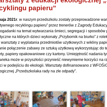
rsztaty z edukacji ekologicznej
cyklingu papieru”
maja 2021r
. w naszym przedszkolu zostały przeprowadzone wars
tywnego recyklingu papieru” przez trenerów z Zagrody Edukacy
ogadanki na temat wytwarzania śmieci, segregacji i sposobów p
tyczne na których dzieci wykonały „Przybornik na biurko” z rol
 warsztaty z wyplatania przedmiotów użytkowych z wikliny papi
nie połączenie zabawy ze sztuką użytkową wykorzystując do teg
ty, papiery opakowaniowe czy kartony. Umiejętność nadania ty
wieka może w przyszłości przynieść niewymierne korzyści na 
ci w podejściu do ekologii. Warsztaty dofinansowano z WFOŚ
ogicznej „Przedszkolaka rady na złe odpady”.