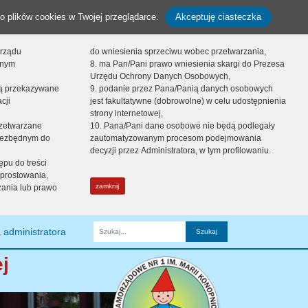
o plików cookies w Twojej przeglądarce.
Akceptuję ciasteczka
orządu
do wniesienia sprzeciwu wobec przetwarzania,
onym
8. ma Pan/Pani prawo wniesienia skargi do Prezesa
Urzędu Ochrony Danych Osobowych,
dą przekazywane
9. podanie przez Pana/Panią danych osobowych
cji
jest fakultatywne (dobrowolne) w celu udostępnienia
strony internetowej,
zetwarzane
10. Pana/Pani dane osobowe nie będą podlegały
niezbędnym do
zautomatyzowanym procesom podejmowania
decyzji przez Administratora, w tym profilowaniu.
ępu do treści
prostowania,
zamknij
zania lub prawo
 administratora
Fraza
j