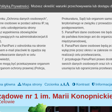
Polityką Prywatności
. Możesz określić warunki przechowywania lub dostępu d
 linku „Ochrona danych osobowych”,
Prokuratura, Sąd) lub organom sam
ne osobowe w postaci adresu IP, są
terytorialnego w związku z prowadz
 celu udostępniania strony
postępowaniem,
raz wypełnienia obowiązków
5. Pana/Pani dane osobowe nie bę
ywających na administratorze(art.6
do państwa trzeciego ani do organiza
),
międzynarodowej,
sta Pan/Pani z odnośnika na stronie
6. Pana/Pani dane osobowe będą pr
em e-mail placówki to zgadza się
wyłącznie przez okres i w zakresie 
zetwarzanie danych w celu
realizacji celu przetwarzania,
owiedzi,
7. przysługuje Panu/Pani prawo dost
we mogą być przekazywane organom
swoich danych osobowych oraz ich s
ganom ochrony prawnej (Policja,
usunięcia lub ograniczenia przetwar
na główna
Mapa strony
Czcionka
Kontrast
Informacja
ądowe nr 1 im. Marii Konopnickie
Zelowie