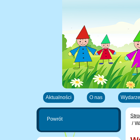
Aktualności
O nas
Wydarze
Str
Powrót
Wa