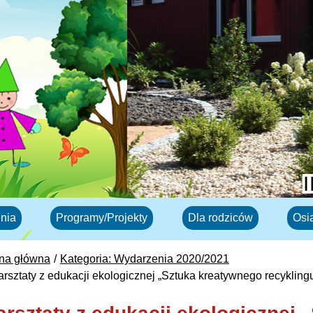
nia
Programy/Projekty
Dla rodziców
Osi
ona główna
Kategoria: Wydarzenia 2020/2021
rsztaty z edukacji ekologicznej „Sztuka kreatywnego recykling