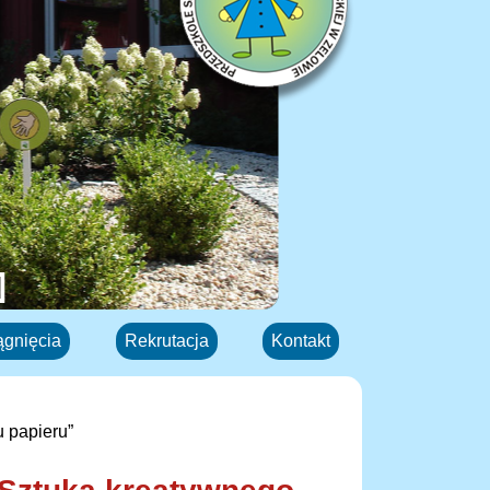
ągnięcia
Rekrutacja
Kontakt
u papieru”