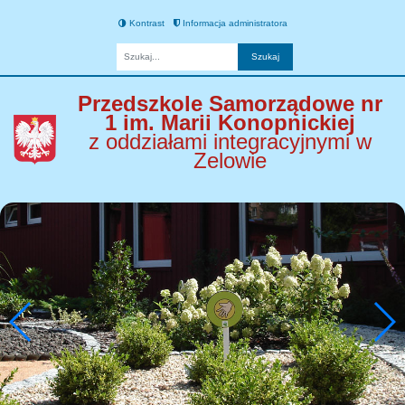
Kontrast
Informacja administratora
Fraza
Przedszkole Samorządowe nr
1 im. Marii Konopnickiej
z oddziałami integracyjnymi w
Zelowie