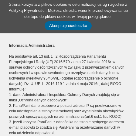
Strona korzysta z plików cookies w celu realizacji usług i zgodnie z
Polityką Prywatności
. Możesz określić warunki przechowywania lub
dostępu do plików cookies w Twojej przeglądarce.
Akceptuję ciasteczka
Informacja Administratora
Na podstawie art. 13 ust. 1 i 2 Rozporządzenia Parlamentu
Europejskiego i Rady (UE) 2016/679 z dnia 27 kwietnia 2016r. w
sprawie ochrony osób fizycznych w związku z przetwarzaniem danych
osobowych i w sprawie swobodnego przepływu takich danych oraz
uchylenia dyrektywy 95/46/WE (ogólne rozporządzenie o ochronie
danych), Dz. U. UE. L. 2016.119.1 z dnia 4 maja 2016r., dalej RODO
informuję:
1. dane Administratora i Inspektora Ochrony Danych znajdują się w
linku „Ochrona danych osobowych”,
2. Pana/Pani dane osobowe w postaci adresu IP, są przetwarzane w
celu udostępniania strony internetowej oraz wypełnienia obowiązków
prawnych spoczywających na administratorze(art.6 ust.1 lit.c RODO),
3. jeżeli korzysta Pan/Pani z odnośnika na stronie będącego adresem
e-mail placówki to zgadza się Pan/Pani na przetwarzanie danych w
celu udzielenia odpowiedzi,