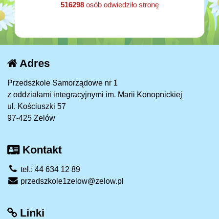
516298
osób odwiedziło stronę
Adres
Przedszkole Samorządowe nr 1
z oddziałami integracyjnymi im. Marii Konopnickiej
ul. Kościuszki 57
97-425 Zelów
Kontakt
tel.: 44 634 12 89
przedszkole1zelow@zelow.pl
Linki