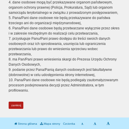
4. dane osobowe mogą być przekazywane organom państwowym,
organom ochrony prawnej (Policja, Prokuratura, Sąd) lub organom
samorządu terytorialnego w związku z prowadzonym postępowaniem,
5. Pana/Pani dane osobowe nie będą przekazywane do państwa
trzeciego ani do organizacji międzynarodowej,
6. Pana/Pani dane osobowe będą przetwarzane wyłącznie przez okres
i w zakresie niezbędnym do realizacji celu przetwarzania,
7. przysługuje Panu/Pani prawo dostępu do treści swoich danych
osobowych oraz ich sprostowania, usunięcia lub ograniczenia
przetwarzania lub prawo do wniesienia sprzeciwu wobec
przetwarzania,
8. ma Pan/Pani prawo wniesienia skargi do Prezesa Urzędu Ochrony
Danych Osobowych,
9. podanie przez Pana/Panią danych osobowych jest fakultatywne
(dobrowolne) w celu udostępnienia strony internetowej,
10. Pana/Pani dane osobowe nie będą podlegały zautomatyzowanym
procesom podejmowania decyzji przez Administratora, w tym
profilowaniu.
zamknij
Strona główna
Mapa strony
Czcionka