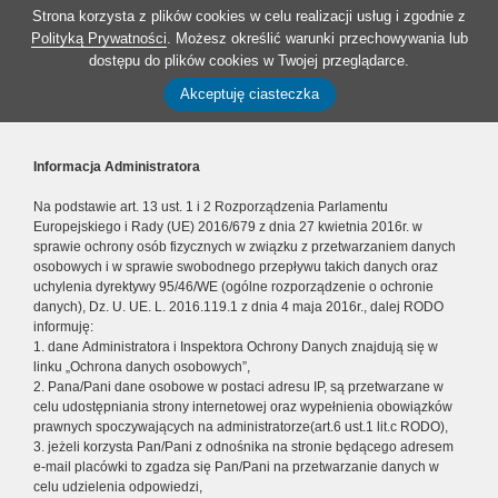
Strona korzysta z plików cookies w celu realizacji usług i zgodnie z
Polityką Prywatności
. Możesz określić warunki przechowywania lub
dostępu do plików cookies w Twojej przeglądarce.
Akceptuję ciasteczka
Informacja Administratora
Na podstawie art. 13 ust. 1 i 2 Rozporządzenia Parlamentu
Europejskiego i Rady (UE) 2016/679 z dnia 27 kwietnia 2016r. w
sprawie ochrony osób fizycznych w związku z przetwarzaniem danych
osobowych i w sprawie swobodnego przepływu takich danych oraz
uchylenia dyrektywy 95/46/WE (ogólne rozporządzenie o ochronie
danych), Dz. U. UE. L. 2016.119.1 z dnia 4 maja 2016r., dalej RODO
informuję:
1. dane Administratora i Inspektora Ochrony Danych znajdują się w
linku „Ochrona danych osobowych”,
2. Pana/Pani dane osobowe w postaci adresu IP, są przetwarzane w
celu udostępniania strony internetowej oraz wypełnienia obowiązków
prawnych spoczywających na administratorze(art.6 ust.1 lit.c RODO),
3. jeżeli korzysta Pan/Pani z odnośnika na stronie będącego adresem
e-mail placówki to zgadza się Pan/Pani na przetwarzanie danych w
celu udzielenia odpowiedzi,