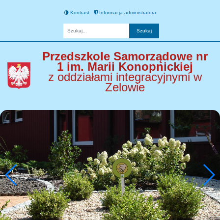
Kontrast
Informacja administratora
Fraza
Przedszkole Samorządowe nr
1 im. Marii Konopnickiej
z oddziałami integracyjnymi w
Zelowie