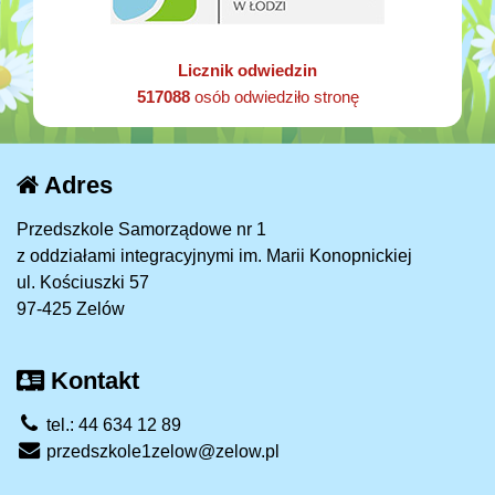
Licznik odwiedzin
517088
osób odwiedziło stronę
Adres
Przedszkole Samorządowe nr 1
z oddziałami integracyjnymi im. Marii Konopnickiej
ul. Kościuszki 57
97-425 Zelów
Kontakt
tel.: 44 634 12 89
przedszkole1zelow@zelow.pl