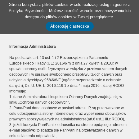
Strona korzysta z plików cookies w celu realizacji usług i zgodnie z
Polityką Prywatności
. Możesz określić warunki przechowywania lub
dostępu do plików cookies w Twojej przeglądarce.
Akceptuję ciasteczka
Informacja Administratora
Na podstawie art. 13 ust. 1 i 2 Rozporządzenia Parlamentu
Europejskiego i Rady (UE) 2016/679 z dnia 27 kwietnia 2016r. w
sprawie ochrony osób fizycznych w związku z przetwarzaniem danych
osobowych i w sprawie swobodnego przepływu takich danych oraz
uchylenia dyrektywy 95/46/WE (ogólne rozporządzenie o ochronie
danych), Dz. U. UE. L. 2016.119.1 z dnia 4 maja 2016r., dalej RODO
informuję:
1. dane Administratora i Inspektora Ochrony Danych znajdują się w
linku „Ochrona danych osobowych”,
2. Pana/Pani dane osobowe w postaci adresu IP, są przetwarzane w
celu udostępniania strony internetowej oraz wypełnienia obowiązków
prawnych spoczywających na administratorze(art.6 ust.1 lit.c RODO),
3. jeżeli korzysta Pan/Pani z odnośnika na stronie będącego adresem
e-mail placówki to zgadza się Pan/Pani na przetwarzanie danych w
celu udzielenia odpowiedzi,