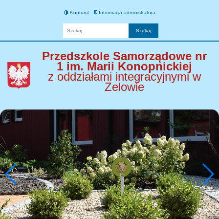
Kontrast
Informacja administratora
Fraza
Przedszkole Samorządowe nr
1 im. Marii Konopnickiej
z oddziałami integracyjnymi w
Zelowie