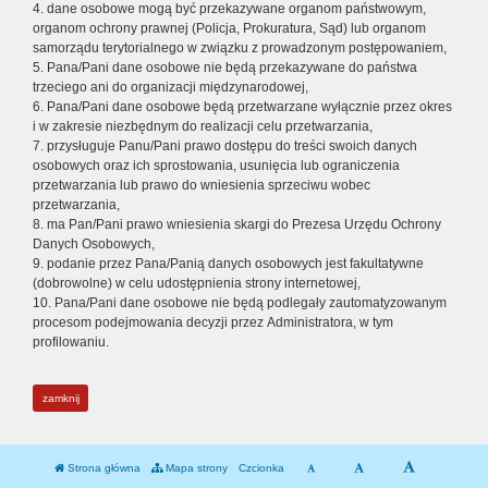
4. dane osobowe mogą być przekazywane organom państwowym,
organom ochrony prawnej (Policja, Prokuratura, Sąd) lub organom
samorządu terytorialnego w związku z prowadzonym postępowaniem,
5. Pana/Pani dane osobowe nie będą przekazywane do państwa
trzeciego ani do organizacji międzynarodowej,
6. Pana/Pani dane osobowe będą przetwarzane wyłącznie przez okres
i w zakresie niezbędnym do realizacji celu przetwarzania,
7. przysługuje Panu/Pani prawo dostępu do treści swoich danych
osobowych oraz ich sprostowania, usunięcia lub ograniczenia
przetwarzania lub prawo do wniesienia sprzeciwu wobec
przetwarzania,
8. ma Pan/Pani prawo wniesienia skargi do Prezesa Urzędu Ochrony
Danych Osobowych,
9. podanie przez Pana/Panią danych osobowych jest fakultatywne
(dobrowolne) w celu udostępnienia strony internetowej,
10. Pana/Pani dane osobowe nie będą podlegały zautomatyzowanym
procesom podejmowania decyzji przez Administratora, w tym
profilowaniu.
zamknij
Strona główna
Mapa strony
Czcionka