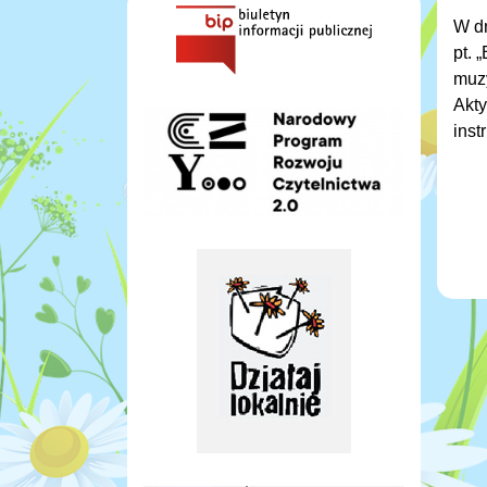
W d
pt. 
muzy
Akty
inst