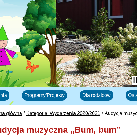
nia
Programy/Projekty
Dla rodziców
Osi
ona główna
Kategoria: Wydarzenia 2020/2021
Audycja muzyc
udycja muzyczna „Bum, bum”