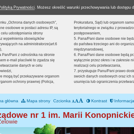
Polityką Prywatności
. Możesz określić warunki przechowywania lub dostępu d
 linku „Ochrona danych osobowych”,
Prokuratura, Sąd) lub organom sam
ne osobowe w postaci adresu IP, są
terytorialnego w związku z prowadz
 celu udostępniania strony
postępowaniem,
raz wypełnienia obowiązków
5. Pana/Pani dane osobowe nie bę
ywających na administratorze(art.6
do państwa trzeciego ani do organiza
),
międzynarodowej,
sta Pan/Pani z odnośnika na stronie
6. Pana/Pani dane osobowe będą pr
em e-mail placówki to zgadza się
wyłącznie przez okres i w zakresie 
zetwarzanie danych w celu
realizacji celu przetwarzania,
owiedzi,
7. przysługuje Panu/Pani prawo dost
we mogą być przekazywane organom
swoich danych osobowych oraz ich s
ganom ochrony prawnej (Policja,
usunięcia lub ograniczenia przetwar
na główna
Mapa strony
Czcionka
Kontrast
Informacja
ądowe nr 1 im. Marii Konopnickie
Zelowie