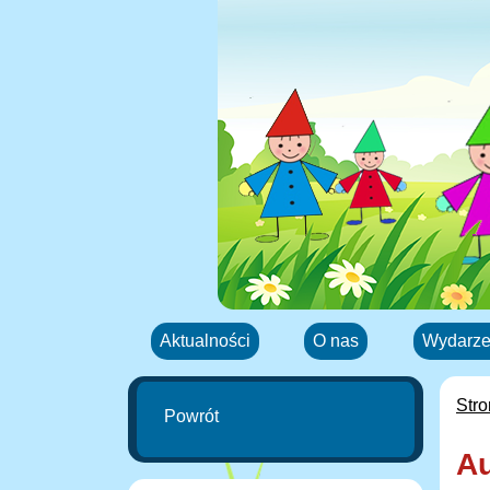
Aktualności
O nas
Wydarze
Str
Powrót
A