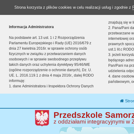
Strona korzysta z plików cookies w celu realizacji usług i zgodnie z
znajdują się w
Informacja Administratora
2. Pana/Pani da
przetwarzane w
Na podstawie art. 13 ust. 1 i 2 Rozporządzenia
internetowej o
Parlamentu Europejskiego i Rady (UE) 2016/679 z
prawnych spocz
dnia 27 kwietnia 2016r. w sprawie ochrony osób
ust.1 lit.c RODO
fizycznych w związku z przetwarzaniem danych
3. jeżeli korzy
osobowych i w sprawie swobodnego przepływu
będącego adres
takich danych oraz uchylenia dyrektywy 95/46/WE
Pan/Pani na pr
(ogólne rozporządzenie o ochronie danych), Dz. U.
udzielenia odp
UE. L. 2016.119.1 z dnia 4 maja 2016r., dalej RODO
4. dane osobo
informuję:
państwowym, or
1. dane Administratora i Inspektora Ochrony Danych
Stro
Przedszkole Samorz
z oddziałami integracyjnymi w 