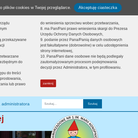
o plików cookies w Twojej przeglądarce.
Akceptuję ciasteczka
orządu
do wniesienia sprzeciwu wobec przetwarzania,
onym
8. ma Pan/Pani prawo wniesienia skargi do Prezesa
Urzędu Ochrony Danych Osobowych,
dą przekazywane
9. podanie przez Pana/Panią danych osobowych
cji
jest fakultatywne (dobrowolne) w celu udostępnienia
strony internetowej,
zetwarzane
10. Pana/Pani dane osobowe nie będą podlegały
niezbędnym do
zautomatyzowanym procesom podejmowania
decyzji przez Administratora, w tym profilowaniu.
ępu do treści
prostowania,
zamknij
zania lub prawo
 administratora
Fraza
j