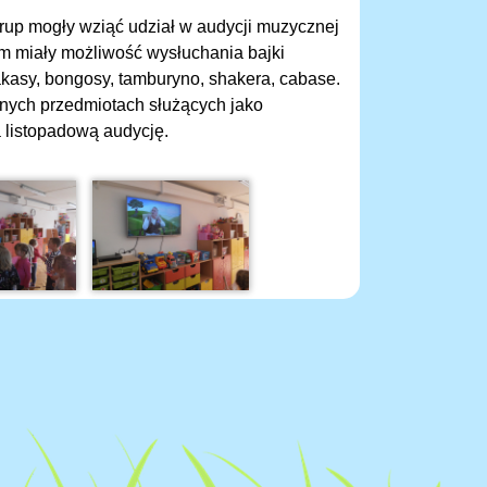
grup mogły wziąć udział w audycji muzycznej
em miały możliwość wysłuchania bajki
akasy, bongosy, tamburyno, shakera, cabase.
żnych przedmiotach służących jako
a listopadową audycję.