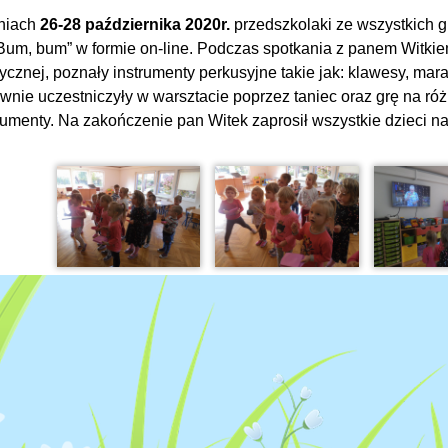
niach
26-28 października 2020r.
przedszkolaki ze wszystkich 
„Bum, bum” w formie on-line. Podczas spotkania z panem Witki
cznej, poznały instrumenty perkusyjne takie jak: klawesy, mar
wnie uczestniczyły w warsztacie poprzez taniec oraz grę na ró
rumenty. Na zakończenie pan Witek zaprosił wszystkie dzieci n