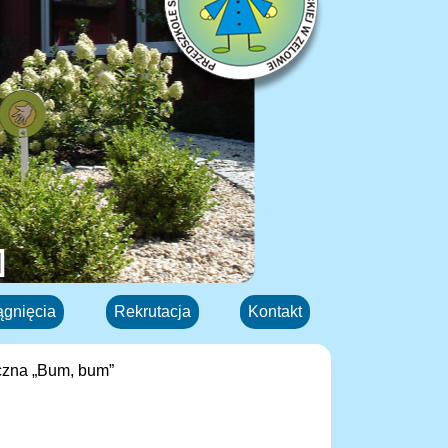
ągnięcia
Rekrutacja
Kontakt
zna „Bum, bum”