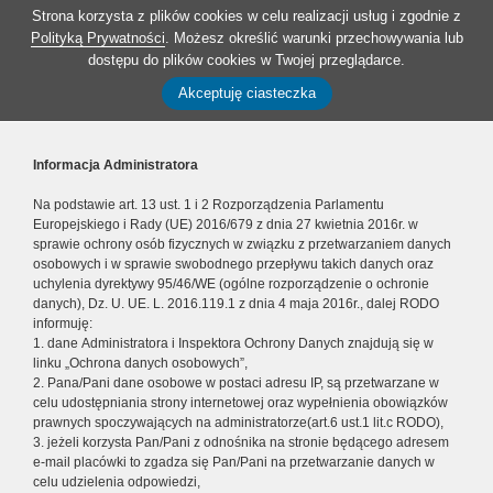
Strona korzysta z plików cookies w celu realizacji usług i zgodnie z
Polityką Prywatności
. Możesz określić warunki przechowywania lub
dostępu do plików cookies w Twojej przeglądarce.
Akceptuję ciasteczka
Informacja Administratora
Na podstawie art. 13 ust. 1 i 2 Rozporządzenia Parlamentu
Europejskiego i Rady (UE) 2016/679 z dnia 27 kwietnia 2016r. w
sprawie ochrony osób fizycznych w związku z przetwarzaniem danych
osobowych i w sprawie swobodnego przepływu takich danych oraz
uchylenia dyrektywy 95/46/WE (ogólne rozporządzenie o ochronie
danych), Dz. U. UE. L. 2016.119.1 z dnia 4 maja 2016r., dalej RODO
informuję:
1. dane Administratora i Inspektora Ochrony Danych znajdują się w
linku „Ochrona danych osobowych”,
2. Pana/Pani dane osobowe w postaci adresu IP, są przetwarzane w
celu udostępniania strony internetowej oraz wypełnienia obowiązków
prawnych spoczywających na administratorze(art.6 ust.1 lit.c RODO),
3. jeżeli korzysta Pan/Pani z odnośnika na stronie będącego adresem
e-mail placówki to zgadza się Pan/Pani na przetwarzanie danych w
celu udzielenia odpowiedzi,