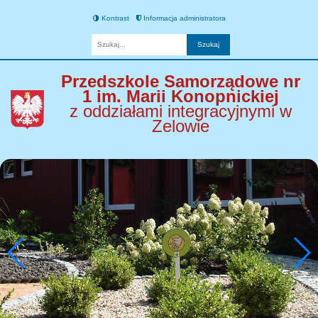
Kontrast
Informacja administratora
Fraza
Przedszkole Samorządowe nr
1 im. Marii Konopnickiej
z oddziałami integracyjnymi w
Zelowie