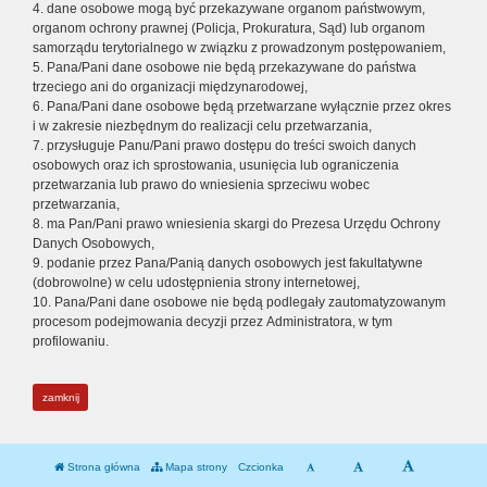
4. dane osobowe mogą być przekazywane organom państwowym,
organom ochrony prawnej (Policja, Prokuratura, Sąd) lub organom
samorządu terytorialnego w związku z prowadzonym postępowaniem,
5. Pana/Pani dane osobowe nie będą przekazywane do państwa
trzeciego ani do organizacji międzynarodowej,
6. Pana/Pani dane osobowe będą przetwarzane wyłącznie przez okres
i w zakresie niezbędnym do realizacji celu przetwarzania,
7. przysługuje Panu/Pani prawo dostępu do treści swoich danych
osobowych oraz ich sprostowania, usunięcia lub ograniczenia
przetwarzania lub prawo do wniesienia sprzeciwu wobec
przetwarzania,
8. ma Pan/Pani prawo wniesienia skargi do Prezesa Urzędu Ochrony
Danych Osobowych,
9. podanie przez Pana/Panią danych osobowych jest fakultatywne
(dobrowolne) w celu udostępnienia strony internetowej,
10. Pana/Pani dane osobowe nie będą podlegały zautomatyzowanym
procesom podejmowania decyzji przez Administratora, w tym
profilowaniu.
zamknij
Strona główna
Mapa strony
Czcionka