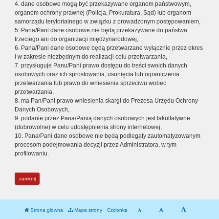
4. dane osobowe mogą być przekazywane organom państwowym,
organom ochrony prawnej (Policja, Prokuratura, Sąd) lub organom
samorządu terytorialnego w związku z prowadzonym postępowaniem,
5. Pana/Pani dane osobowe nie będą przekazywane do państwa
trzeciego ani do organizacji międzynarodowej,
6. Pana/Pani dane osobowe będą przetwarzane wyłącznie przez okres
i w zakresie niezbędnym do realizacji celu przetwarzania,
7. przysługuje Panu/Pani prawo dostępu do treści swoich danych
osobowych oraz ich sprostowania, usunięcia lub ograniczenia
przetwarzania lub prawo do wniesienia sprzeciwu wobec
przetwarzania,
8. ma Pan/Pani prawo wniesienia skargi do Prezesa Urzędu Ochrony
Danych Osobowych,
9. podanie przez Pana/Panią danych osobowych jest fakultatywne
(dobrowolne) w celu udostępnienia strony internetowej,
10. Pana/Pani dane osobowe nie będą podlegały zautomatyzowanym
procesom podejmowania decyzji przez Administratora, w tym
profilowaniu.
zamknij
Strona główna
Mapa strony
Czcionka