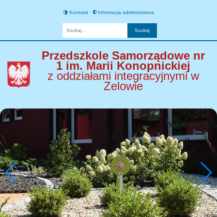
Kontrast
Informacja administratora
Fraza
Przedszkole Samorządowe nr
1 im. Marii Konopnickiej
z oddziałami integracyjnymi w
Zelowie