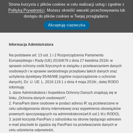
Strona korzysta z plików cookies w celu realizacji usług i zgodnie z
Polityką Prywatności
. Możesz określić warunki przechowywania lub
dostępu do plików cookies w Twojej przeglądarce.
Akceptuję ciasteczka
Informacja Administratora
Na podstawie art. 13 ust. 1 i 2 Rozporządzenia Parlamentu
Europejskiego i Rady (UE) 2016/679 z dnia 27 kwietnia 2016r. w
sprawie ochrony osób fizycznych w związku z przetwarzaniem danych
osobowych i w sprawie swobodnego przepływu takich danych oraz
uchylenia dyrektywy 95/46/WE (ogólne rozporządzenie o ochronie
danych), Dz. U. UE. L. 2016.119.1 z dnia 4 maja 2016r., dalej RODO
informuję:
1. dane Administratora i Inspektora Ochrony Danych znajdują się w
linku „Ochrona danych osobowych”,
2. Pana/Pani dane osobowe w postaci adresu IP, są przetwarzane w
celu udostępniania strony internetowej oraz wypełnienia obowiązków
prawnych spoczywających na administratorze(art.6 ust.1 lit.c RODO),
3. jeżeli korzysta Pan/Pani z odnośnika na stronie będącego adresem
e-mail placówki to zgadza się Pan/Pani na przetwarzanie danych w
celu udzielenia odpowiedzi,