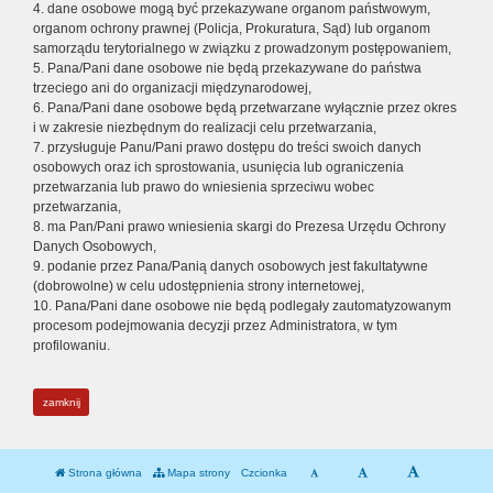
4. dane osobowe mogą być przekazywane organom państwowym,
organom ochrony prawnej (Policja, Prokuratura, Sąd) lub organom
samorządu terytorialnego w związku z prowadzonym postępowaniem,
5. Pana/Pani dane osobowe nie będą przekazywane do państwa
trzeciego ani do organizacji międzynarodowej,
6. Pana/Pani dane osobowe będą przetwarzane wyłącznie przez okres
i w zakresie niezbędnym do realizacji celu przetwarzania,
7. przysługuje Panu/Pani prawo dostępu do treści swoich danych
osobowych oraz ich sprostowania, usunięcia lub ograniczenia
przetwarzania lub prawo do wniesienia sprzeciwu wobec
przetwarzania,
8. ma Pan/Pani prawo wniesienia skargi do Prezesa Urzędu Ochrony
Danych Osobowych,
9. podanie przez Pana/Panią danych osobowych jest fakultatywne
(dobrowolne) w celu udostępnienia strony internetowej,
10. Pana/Pani dane osobowe nie będą podlegały zautomatyzowanym
procesom podejmowania decyzji przez Administratora, w tym
profilowaniu.
zamknij
Strona główna
Mapa strony
Czcionka