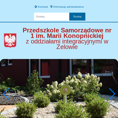
Kontrast
Informacja administratora
Fraza
Przedszkole Samorządowe nr
1 im. Marii Konopnickiej
z oddziałami integracyjnymi w
Zelowie