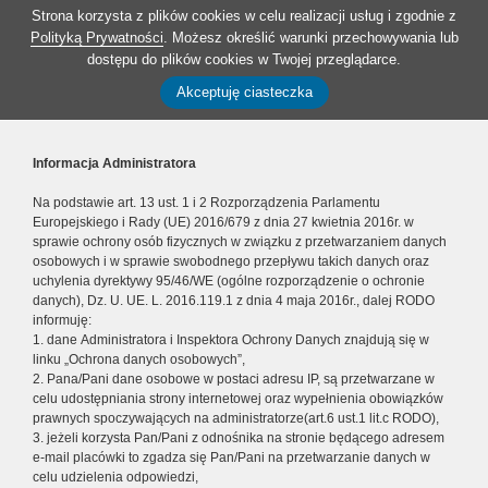
Strona korzysta z plików cookies w celu realizacji usług i zgodnie z
Polityką Prywatności
. Możesz określić warunki przechowywania lub
dostępu do plików cookies w Twojej przeglądarce.
Akceptuję ciasteczka
Informacja Administratora
Na podstawie art. 13 ust. 1 i 2 Rozporządzenia Parlamentu
Europejskiego i Rady (UE) 2016/679 z dnia 27 kwietnia 2016r. w
sprawie ochrony osób fizycznych w związku z przetwarzaniem danych
osobowych i w sprawie swobodnego przepływu takich danych oraz
uchylenia dyrektywy 95/46/WE (ogólne rozporządzenie o ochronie
danych), Dz. U. UE. L. 2016.119.1 z dnia 4 maja 2016r., dalej RODO
informuję:
1. dane Administratora i Inspektora Ochrony Danych znajdują się w
linku „Ochrona danych osobowych”,
2. Pana/Pani dane osobowe w postaci adresu IP, są przetwarzane w
celu udostępniania strony internetowej oraz wypełnienia obowiązków
prawnych spoczywających na administratorze(art.6 ust.1 lit.c RODO),
3. jeżeli korzysta Pan/Pani z odnośnika na stronie będącego adresem
e-mail placówki to zgadza się Pan/Pani na przetwarzanie danych w
celu udzielenia odpowiedzi,