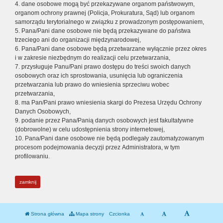
4. dane osobowe mogą być przekazywane organom państwowym,
organom ochrony prawnej (Policja, Prokuratura, Sąd) lub organom
samorządu terytorialnego w związku z prowadzonym postępowaniem,
5. Pana/Pani dane osobowe nie będą przekazywane do państwa
trzeciego ani do organizacji międzynarodowej,
6. Pana/Pani dane osobowe będą przetwarzane wyłącznie przez okres
i w zakresie niezbędnym do realizacji celu przetwarzania,
7. przysługuje Panu/Pani prawo dostępu do treści swoich danych
osobowych oraz ich sprostowania, usunięcia lub ograniczenia
przetwarzania lub prawo do wniesienia sprzeciwu wobec
przetwarzania,
8. ma Pan/Pani prawo wniesienia skargi do Prezesa Urzędu Ochrony
Danych Osobowych,
9. podanie przez Pana/Panią danych osobowych jest fakultatywne
(dobrowolne) w celu udostępnienia strony internetowej,
10. Pana/Pani dane osobowe nie będą podlegały zautomatyzowanym
procesom podejmowania decyzji przez Administratora, w tym
profilowaniu.
zamknij
Strona główna
Mapa strony
Czcionka