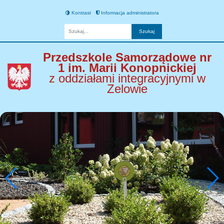
Kontrast
Informacja administratora
Fraza
Przedszkole Samorządowe nr
1 im. Marii Konopnickiej
z oddziałami integracyjnymi w
Zelowie