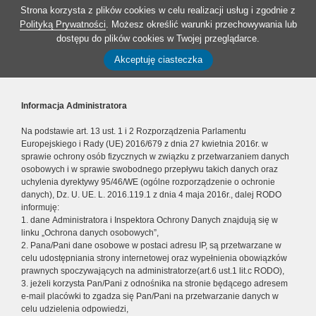
Strona korzysta z plików cookies w celu realizacji usług i zgodnie z
Polityką Prywatności
. Możesz określić warunki przechowywania lub
dostępu do plików cookies w Twojej przeglądarce.
Akceptuję ciasteczka
Informacja Administratora
Na podstawie art. 13 ust. 1 i 2 Rozporządzenia Parlamentu
Europejskiego i Rady (UE) 2016/679 z dnia 27 kwietnia 2016r. w
sprawie ochrony osób fizycznych w związku z przetwarzaniem danych
osobowych i w sprawie swobodnego przepływu takich danych oraz
uchylenia dyrektywy 95/46/WE (ogólne rozporządzenie o ochronie
danych), Dz. U. UE. L. 2016.119.1 z dnia 4 maja 2016r., dalej RODO
informuję:
1. dane Administratora i Inspektora Ochrony Danych znajdują się w
linku „Ochrona danych osobowych”,
2. Pana/Pani dane osobowe w postaci adresu IP, są przetwarzane w
celu udostępniania strony internetowej oraz wypełnienia obowiązków
prawnych spoczywających na administratorze(art.6 ust.1 lit.c RODO),
3. jeżeli korzysta Pan/Pani z odnośnika na stronie będącego adresem
e-mail placówki to zgadza się Pan/Pani na przetwarzanie danych w
celu udzielenia odpowiedzi,