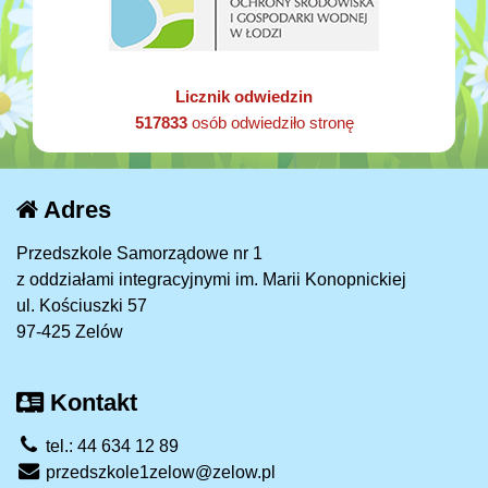
Licznik odwiedzin
517833
osób odwiedziło stronę
Adres
Przedszkole Samorządowe nr 1
z oddziałami integracyjnymi im. Marii Konopnickiej
ul. Kościuszki 57
97-425 Zelów
Kontakt
tel.: 44 634 12 89
przedszkole1zelow@zelow.pl