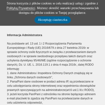
Strona korzysta z plików cookies w celu realizacji usług i zgodnie z
Polityką Prywatności
. Możesz określić warunki przechowywania lub
dostępu do plików cookies w Twojej przeglądarce.
Akceptuję ciasteczka
Informacja Administratora
Na podstawie art. 13 ust. 1 i 2 Rozporządzenia Parlamentu
Europejskiego i Rady (UE) 2016/679 z dnia 27 kwietnia 2016r. w
sprawie ochrony osób fizycznych w związku z przetwarzaniem danych
osobowych i w sprawie swobodnego przepływu takich danych oraz
uchylenia dyrektywy 95/46/WE (ogólne rozporządzenie o ochronie
danych), Dz. U. UE. L. 2016.119.1 z dnia 4 maja 2016r., dalej RODO
informuję:
1. dane Administratora i Inspektora Ochrony Danych znajdują się w
linku „Ochrona danych osobowych”,
2. Pana/Pani dane osobowe w postaci adresu IP, są przetwarzane w
celu udostępniania strony internetowej oraz wypełnienia obowiązków
prawnych spoczywających na administratorze(art.6 ust.1 lit.c RODO),
3. jeżeli korzysta Pan/Pani z odnośnika na stronie będącego adresem
e-mail placówki to zgadza się Pan/Pani na przetwarzanie danych w
celu udzielenia odpowiedzi,