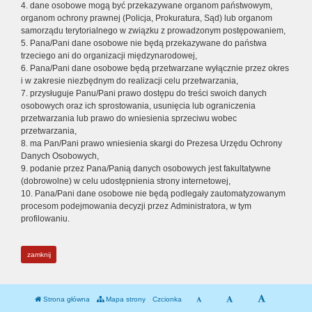
4. dane osobowe mogą być przekazywane organom państwowym,
organom ochrony prawnej (Policja, Prokuratura, Sąd) lub organom
samorządu terytorialnego w związku z prowadzonym postępowaniem,
5. Pana/Pani dane osobowe nie będą przekazywane do państwa
trzeciego ani do organizacji międzynarodowej,
6. Pana/Pani dane osobowe będą przetwarzane wyłącznie przez okres
i w zakresie niezbędnym do realizacji celu przetwarzania,
7. przysługuje Panu/Pani prawo dostępu do treści swoich danych
osobowych oraz ich sprostowania, usunięcia lub ograniczenia
przetwarzania lub prawo do wniesienia sprzeciwu wobec
przetwarzania,
8. ma Pan/Pani prawo wniesienia skargi do Prezesa Urzędu Ochrony
Danych Osobowych,
9. podanie przez Pana/Panią danych osobowych jest fakultatywne
(dobrowolne) w celu udostępnienia strony internetowej,
10. Pana/Pani dane osobowe nie będą podlegały zautomatyzowanym
procesom podejmowania decyzji przez Administratora, w tym
profilowaniu.
zamknij
Strona główna
Mapa strony
Czcionka