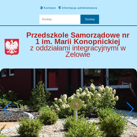
Kontrast
Informacja administratora
Fraza
Przedszkole Samorządowe nr
1 im. Marii Konopnickiej
z oddziałami integracyjnymi w
Zelowie