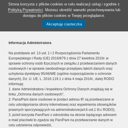
Strona korzysta z plików cookies w celu realizacji usług i zgodnie z
Polityką Prywatności
. Możesz określić warunki przechowywania lub
dostępu do plików cookies w Twojej przeglądarce.
Akceptuję ciasteczka
Informacja Administratora
Na podstawie art. 13 ust. 1 i 2 Rozporządzenia Parlamentu
Europejskiego i Rady (UE) 2016/679 z dnia 27 kwietnia 2016r. w
sprawie ochrony osób fizycznych w związku z przetwarzaniem danych
osobowych i w sprawie swobodnego przepływu takich danych oraz
uchylenia dyrektywy 95/46/WE (ogólne rozporządzenie o ochronie
danych), Dz. U. UE. L. 2016.119.1 z dnia 4 maja 2016r., dalej RODO
informuję:
1. dane Administratora i Inspektora Ochrony Danych znajdują się w
linku „Ochrona danych osobowych”,
2. Pana/Pani dane osobowe w postaci adresu IP, są przetwarzane w
celu udostępniania strony internetowej oraz wypełnienia obowiązków
prawnych spoczywających na administratorze(art.6 ust.1 lit.c RODO),
3. jeżeli korzysta Pan/Pani z odnośnika na stronie będącego adresem
e-mail placówki to zgadza się Pan/Pani na przetwarzanie danych w
celu udzielenia odpowiedzi,