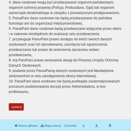
4. dane osobowe mogą być przekazywane organom państwowym,
organom ochrony prawnej (Policja, Prokuratura, Sąd) lub organom
samorządu terytorialnego w związku z prowadzonym postępowaniem,
5. Pana/Pani dane osobowe nie będą przekazywane do państwa
trzeciego ani do organizacji międzynarodowej,
6. Pana/Pani dane osobowe będą przetwarzane wyłącznie przez okres
i w zakresie niezbędnym do realizacji celu przetwarzania,
7. przysługuje Panu/Pani prawo dostępu do treści swoich danych
osobowych oraz ich sprostowania, usunięcia lub ograniczenia
przetwarzania lub prawo do wniesienia sprzeciwu wobec
przetwarzania,
8. ma Pan/Pani prawo wniesienia skargi do Prezesa Urzędu Ochrony
Danych Osobowych,
9. podanie przez Pana/Panią danych osobowych jest fakultatywne
(dobrowolne) w celu udostępnienia strony internetowej,
10. Pana/Pani dane osobowe nie będą podlegały zautomatyzowanym
procesom podejmowania decyzji przez Administratora, w tym
profilowaniu.
zamknij
Strona główna
Mapa strony
Czcionka