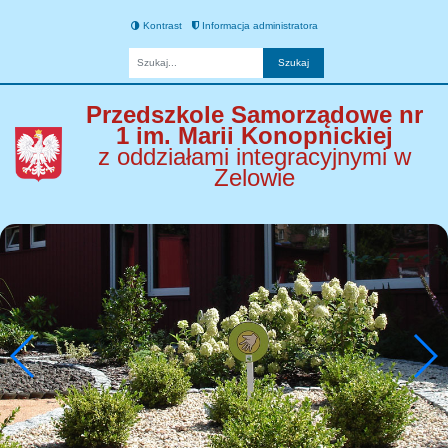
Kontrast
Informacja administratora
Fraza
Przedszkole Samorządowe nr
1 im. Marii Konopnickiej
z oddziałami integracyjnymi w
Zelowie