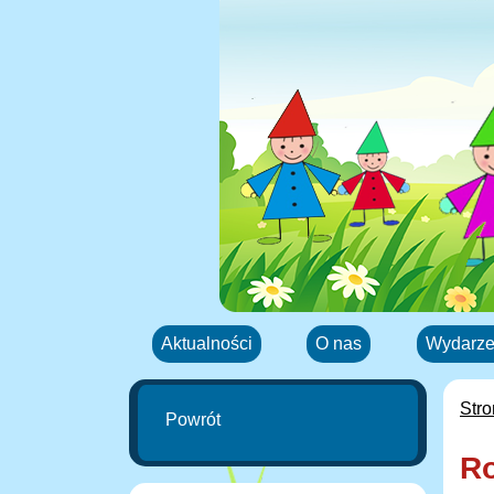
Aktualności
O nas
Wydarze
Str
Powrót
Ro