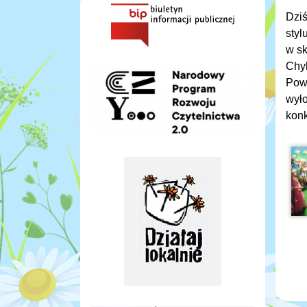
Dziś
styl
w sk
Chyl
Pow
wyło
konk