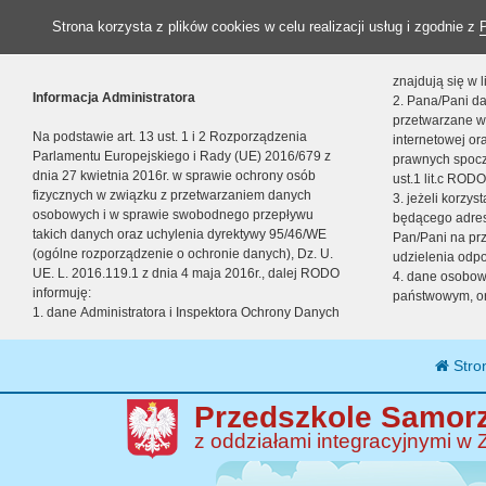
Strona korzysta z plików cookies w celu realizacji usług i zgodnie z
znajdują się w
Informacja Administratora
2. Pana/Pani da
przetwarzane w
Na podstawie art. 13 ust. 1 i 2 Rozporządzenia
internetowej o
Parlamentu Europejskiego i Rady (UE) 2016/679 z
prawnych spocz
dnia 27 kwietnia 2016r. w sprawie ochrony osób
ust.1 lit.c RODO
fizycznych w związku z przetwarzaniem danych
3. jeżeli korzy
osobowych i w sprawie swobodnego przepływu
będącego adres
takich danych oraz uchylenia dyrektywy 95/46/WE
Pan/Pani na pr
(ogólne rozporządzenie o ochronie danych), Dz. U.
udzielenia odp
UE. L. 2016.119.1 z dnia 4 maja 2016r., dalej RODO
4. dane osobo
informuję:
państwowym, or
1. dane Administratora i Inspektora Ochrony Danych
Stro
Przedszkole Samorz
z oddziałami integracyjnymi w 