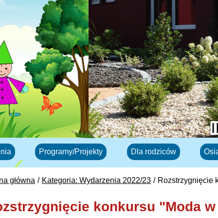
nia
Programy/Projekty
Dla rodziców
Osi
ona główna
Kategoria: Wydarzenia 2022/23
Rozstrzygnięcie 
zstrzygnięcie konkursu "Moda w 