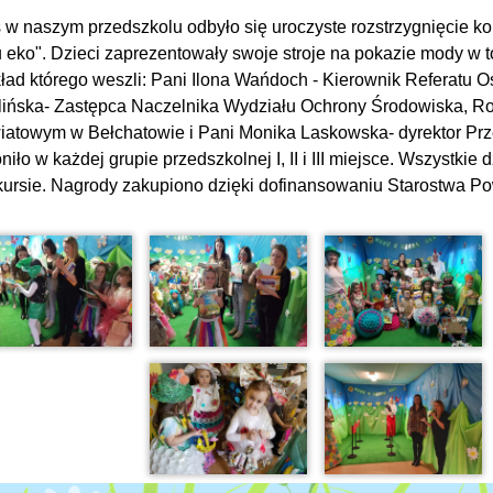
 w naszym przedszkolu odbyło się uroczyste rozstrzygnięcie k
u eko". Dzieci zaprezentowały swoje stroje na pokazie mody w 
ład którego weszli: Pani Ilona Wańdoch - Kierownik Referatu Oś
ińska- Zastępca Naczelnika Wydziału Ochrony Środowiska, Rol
iatowym w Bełchatowie i Pani Monika Laskowska- dyrektor Pr
niło w każdej grupie przedszkolnej I, II i III miejsce. Wszystkie
ursie. Nagrody zakupiono dzięki dofinansowaniu Starostwa P