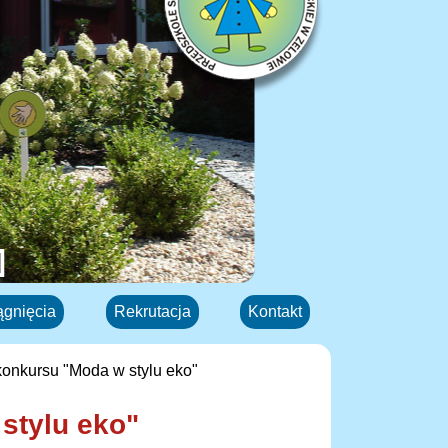
ągnięcia
Rekrutacja
Kontakt
konkursu "Moda w stylu eko"
stylu eko"