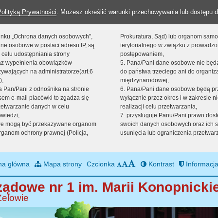
Polityką Prywatności
. Możesz określić warunki przechowywania lub dostępu d
 linku „Ochrona danych osobowych”,
Prokuratura, Sąd) lub organom sam
ne osobowe w postaci adresu IP, są
terytorialnego w związku z prowadz
 celu udostępniania strony
postępowaniem,
raz wypełnienia obowiązków
5. Pana/Pani dane osobowe nie bę
ywających na administratorze(art.6
do państwa trzeciego ani do organiza
),
międzynarodowej,
sta Pan/Pani z odnośnika na stronie
6. Pana/Pani dane osobowe będą pr
em e-mail placówki to zgadza się
wyłącznie przez okres i w zakresie 
zetwarzanie danych w celu
realizacji celu przetwarzania,
owiedzi,
7. przysługuje Panu/Pani prawo dost
we mogą być przekazywane organom
swoich danych osobowych oraz ich s
ganom ochrony prawnej (Policja,
usunięcia lub ograniczenia przetwar
na główna
Mapa strony
Czcionka
Kontrast
Informacja
ądowe nr 1 im. Marii Konopnickie
Zelowie