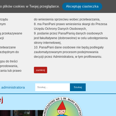
o plików cookies w Twojej przeglądarce.
Akceptuję ciasteczka
orządu
do wniesienia sprzeciwu wobec przetwarzania,
onym
8. ma Pan/Pani prawo wniesienia skargi do Prezesa
Urzędu Ochrony Danych Osobowych,
dą przekazywane
9. podanie przez Pana/Panią danych osobowych
cji
jest fakultatywne (dobrowolne) w celu udostępnienia
strony internetowej,
zetwarzane
10. Pana/Pani dane osobowe nie będą podlegały
niezbędnym do
zautomatyzowanym procesom podejmowania
decyzji przez Administratora, w tym profilowaniu.
ępu do treści
prostowania,
zamknij
zania lub prawo
 administratora
Fraza
j