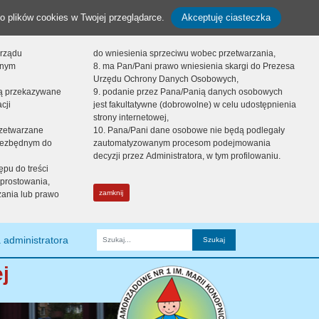
o plików cookies w Twojej przeglądarce.
Akceptuję ciasteczka
orządu
do wniesienia sprzeciwu wobec przetwarzania,
onym
8. ma Pan/Pani prawo wniesienia skargi do Prezesa
Urzędu Ochrony Danych Osobowych,
dą przekazywane
9. podanie przez Pana/Panią danych osobowych
cji
jest fakultatywne (dobrowolne) w celu udostępnienia
strony internetowej,
zetwarzane
10. Pana/Pani dane osobowe nie będą podlegały
niezbędnym do
zautomatyzowanym procesom podejmowania
decyzji przez Administratora, w tym profilowaniu.
ępu do treści
prostowania,
zamknij
zania lub prawo
 administratora
Fraza
j