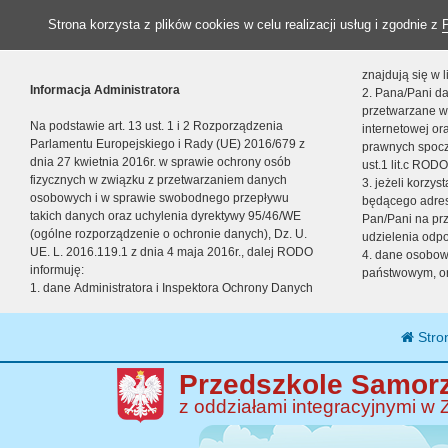
Strona korzysta z plików cookies w celu realizacji usług i zgodnie z
znajdują się w
Informacja Administratora
2. Pana/Pani da
przetwarzane w
Na podstawie art. 13 ust. 1 i 2 Rozporządzenia
internetowej o
Parlamentu Europejskiego i Rady (UE) 2016/679 z
prawnych spocz
dnia 27 kwietnia 2016r. w sprawie ochrony osób
ust.1 lit.c RODO
fizycznych w związku z przetwarzaniem danych
3. jeżeli korzy
osobowych i w sprawie swobodnego przepływu
będącego adres
takich danych oraz uchylenia dyrektywy 95/46/WE
Pan/Pani na pr
(ogólne rozporządzenie o ochronie danych), Dz. U.
udzielenia odp
UE. L. 2016.119.1 z dnia 4 maja 2016r., dalej RODO
4. dane osobo
informuję:
państwowym, or
1. dane Administratora i Inspektora Ochrony Danych
Stro
Przedszkole Samorz
z oddziałami integracyjnymi w 