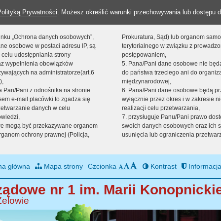
Polityką Prywatności
. Możesz określić warunki przechowywania lub dostępu d
 linku „Ochrona danych osobowych”,
Prokuratura, Sąd) lub organom sam
ne osobowe w postaci adresu IP, są
terytorialnego w związku z prowadz
 celu udostępniania strony
postępowaniem,
raz wypełnienia obowiązków
5. Pana/Pani dane osobowe nie bę
ywających na administratorze(art.6
do państwa trzeciego ani do organiza
),
międzynarodowej,
sta Pan/Pani z odnośnika na stronie
6. Pana/Pani dane osobowe będą pr
em e-mail placówki to zgadza się
wyłącznie przez okres i w zakresie 
zetwarzanie danych w celu
realizacji celu przetwarzania,
owiedzi,
7. przysługuje Panu/Pani prawo dost
we mogą być przekazywane organom
swoich danych osobowych oraz ich s
ganom ochrony prawnej (Policja,
usunięcia lub ograniczenia przetwar
na główna
Mapa strony
Czcionka
Kontrast
Informacja
ądowe nr 1 im. Marii Konopnickie
Zelowie