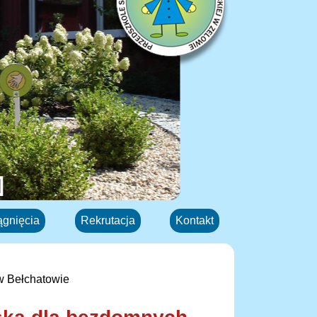
ągnięcia
Rekrutacja
Kontakt
w Bełchatowie