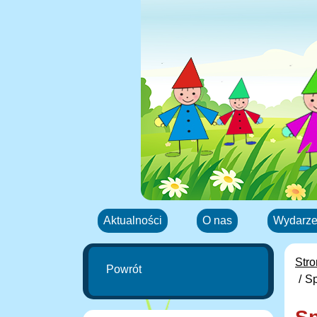
Aktualności
O nas
Wydarze
Str
Powrót
Sp