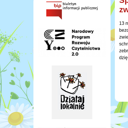
Sp
zw
13 m
bezd
zwie
schr
zebr
dzię