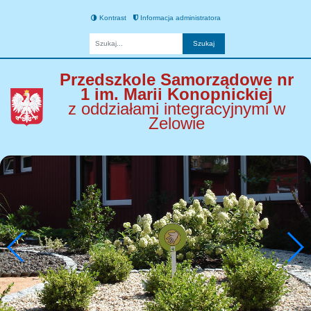
Kontrast
Informacja administratora
Fraza
Przedszkole Samorządowe nr
1 im. Marii Konopnickiej
z oddziałami integracyjnymi w
Zelowie