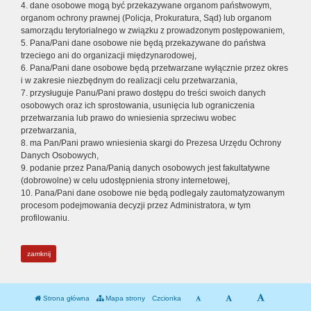
4. dane osobowe mogą być przekazywane organom państwowym,
organom ochrony prawnej (Policja, Prokuratura, Sąd) lub organom
samorządu terytorialnego w związku z prowadzonym postępowaniem,
5. Pana/Pani dane osobowe nie będą przekazywane do państwa
trzeciego ani do organizacji międzynarodowej,
6. Pana/Pani dane osobowe będą przetwarzane wyłącznie przez okres
i w zakresie niezbędnym do realizacji celu przetwarzania,
7. przysługuje Panu/Pani prawo dostępu do treści swoich danych
osobowych oraz ich sprostowania, usunięcia lub ograniczenia
przetwarzania lub prawo do wniesienia sprzeciwu wobec
przetwarzania,
8. ma Pan/Pani prawo wniesienia skargi do Prezesa Urzędu Ochrony
Danych Osobowych,
9. podanie przez Pana/Panią danych osobowych jest fakultatywne
(dobrowolne) w celu udostępnienia strony internetowej,
10. Pana/Pani dane osobowe nie będą podlegały zautomatyzowanym
procesom podejmowania decyzji przez Administratora, w tym
profilowaniu.
zamknij
Strona główna
Mapa strony
Czcionka