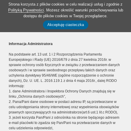
Strona korzysta z plików cookies w celu realizacji usług i zgodnie z
Polityką Prywatności
. Możesz określić warunki przechowywania lub
dostępu do plików cookies w Twojej przeglądarce.
Akceptuję ciasteczka
Informacja Administratora
Na podstawie art. 13 ust. 1 i 2 Rozporządzenia Parlamentu
Europejskiego i Rady (UE) 2016/679 z dnia 27 kwietnia 2016r. w
sprawie ochrony osób fizycznych w związku z przetwarzaniem danych
osobowych i w sprawie swobodnego przepływu takich danych oraz
uchylenia dyrektywy 95/46/WE (ogólne rozporządzenie o ochronie
danych), Dz. U. UE. L. 2016.119.1 z dnia 4 maja 2016r., dalej RODO
informuję:
1. dane Administratora i Inspektora Ochrony Danych znajdują się w
linku „Ochrona danych osobowych”,
2. Pana/Pani dane osobowe w postaci adresu IP, są przetwarzane w
celu udostępniania strony internetowej oraz wypełnienia obowiązków
prawnych spoczywających na administratorze(art.6 ust.1 lit.c RODO),
3. jeżeli korzysta Pan/Pani z odnośnika na stronie będącego adresem
e-mail placówki to zgadza się Pan/Pani na przetwarzanie danych w
celu udzielenia odpowiedzi,