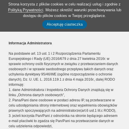
Strona korzysta z plików cookies w celu realizacji usług i zgodnie z
Polityką Prywatności
. Możesz określić warunki przechowywania lub
dostępu do plików cookies w Twojej przeglądarce.
Akceptuję ciasteczka
Informacja Administratora
Na podstawie art. 13 ust. 1 i 2 Rozporządzenia Parlamentu
Europejskiego i Rady (UE) 2016/679 z dnia 27 kwietnia 2016r. w
sprawie ochrony osób fizycznych w związku z przetwarzaniem danych
osobowych i w sprawie swobodnego przepływu takich danych oraz
uchylenia dyrektywy 95/46/WE (ogólne rozporządzenie o ochronie
danych), Dz. U. UE. L. 2016.119.1 z dnia 4 maja 2016r., dalej RODO
informuję:
1. dane Administratora i Inspektora Ochrony Danych znajdują się w
linku „Ochrona danych osobowych”,
2. Pana/Pani dane osobowe w postaci adresu IP, są przetwarzane w
celu udostępniania strony internetowej oraz wypełnienia obowiązków
prawnych spoczywających na administratorze(art.6 ust.1 lit.c RODO),
3. jeżeli korzysta Pan/Pani z odnośnika na stronie będącego adresem
e-mail placówki to zgadza się Pan/Pani na przetwarzanie danych w
celu udzielenia odpowiedzi,