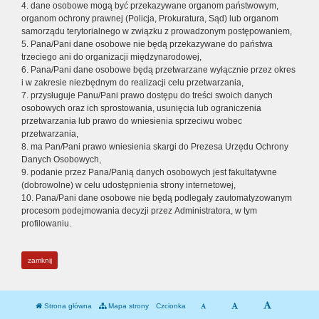
4. dane osobowe mogą być przekazywane organom państwowym,
organom ochrony prawnej (Policja, Prokuratura, Sąd) lub organom
samorządu terytorialnego w związku z prowadzonym postępowaniem,
5. Pana/Pani dane osobowe nie będą przekazywane do państwa
trzeciego ani do organizacji międzynarodowej,
6. Pana/Pani dane osobowe będą przetwarzane wyłącznie przez okres
i w zakresie niezbędnym do realizacji celu przetwarzania,
7. przysługuje Panu/Pani prawo dostępu do treści swoich danych
osobowych oraz ich sprostowania, usunięcia lub ograniczenia
przetwarzania lub prawo do wniesienia sprzeciwu wobec
przetwarzania,
8. ma Pan/Pani prawo wniesienia skargi do Prezesa Urzędu Ochrony
Danych Osobowych,
9. podanie przez Pana/Panią danych osobowych jest fakultatywne
(dobrowolne) w celu udostępnienia strony internetowej,
10. Pana/Pani dane osobowe nie będą podlegały zautomatyzowanym
procesom podejmowania decyzji przez Administratora, w tym
profilowaniu.
zamknij
Strona główna
Mapa strony
Czcionka