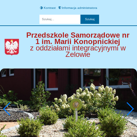
Kontrast
Informacja administratora
Fraza
Przedszkole Samorządowe nr
1 im. Marii Konopnickiej
z oddziałami integracyjnymi w
Zelowie