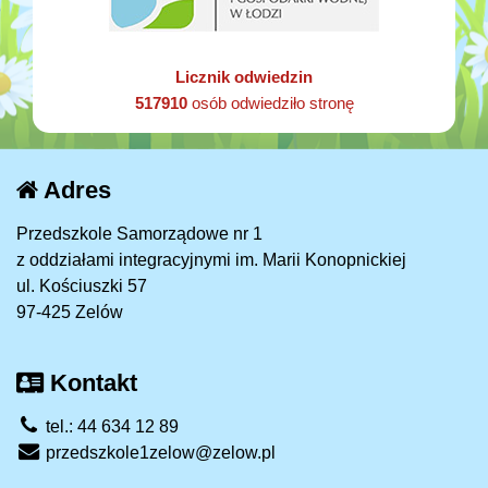
Licznik odwiedzin
517910
osób odwiedziło stronę
Adres
Przedszkole Samorządowe nr 1
z oddziałami integracyjnymi im. Marii Konopnickiej
ul. Kościuszki 57
97-425 Zelów
Kontakt
tel.: 44 634 12 89
przedszkole1zelow@zelow.pl