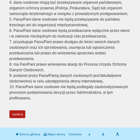
4. dane osobowe mogą być przekazywane organom państwowym,
organom ochrony prawnej (Policja, Prokuratura, Sąd) lub organom
samorządu terytorialnego w związku z prowadzonym postępowaniem,
5. Pana/Pani dane osobowe nie będą przekazywane do państwa
trzeciego ani do organizacji międzynarodowej,
6. Pana/Pani dane osobowe będą przetwarzane wyłącznie przez okres
i w zakresie niezbędnym do realizacji celu przetwarzania,
7. przysługuje Panu/Pani prawo dostępu do treści swoich danych
osobowych oraz ich sprostowania, usunięcia lub ograniczenia
przetwarzania lub prawo do wniesienia sprzeciwu wobec
przetwarzania,
8. ma Pan/Pani prawo wniesienia skargi do Prezesa Urzędu Ochrony
Danych Osobowych,
9. podanie przez Pana/Panią danych osobowych jest fakultatywne
(dobrowolne) w celu udostępnienia strony internetowej,
10. Pana/Pani dane osobowe nie będą podlegały zautomatyzowanym
procesom podejmowania decyzji przez Administratora, w tym
profilowaniu.
zamknij
Strona główna
Mapa strony
Czcionka