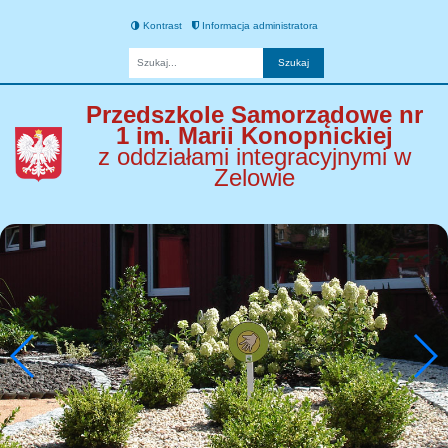
Kontrast
Informacja administratora
Fraza
Przedszkole Samorządowe nr
1 im. Marii Konopnickiej
z oddziałami integracyjnymi w
Zelowie