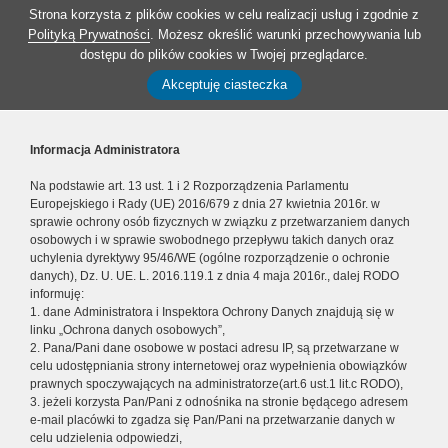
Strona korzysta z plików cookies w celu realizacji usług i zgodnie z
Polityką Prywatności
. Możesz określić warunki przechowywania lub
dostępu do plików cookies w Twojej przeglądarce.
Akceptuję ciasteczka
Informacja Administratora
Na podstawie art. 13 ust. 1 i 2 Rozporządzenia Parlamentu
Europejskiego i Rady (UE) 2016/679 z dnia 27 kwietnia 2016r. w
sprawie ochrony osób fizycznych w związku z przetwarzaniem danych
osobowych i w sprawie swobodnego przepływu takich danych oraz
uchylenia dyrektywy 95/46/WE (ogólne rozporządzenie o ochronie
danych), Dz. U. UE. L. 2016.119.1 z dnia 4 maja 2016r., dalej RODO
informuję:
1. dane Administratora i Inspektora Ochrony Danych znajdują się w
linku „Ochrona danych osobowych”,
2. Pana/Pani dane osobowe w postaci adresu IP, są przetwarzane w
celu udostępniania strony internetowej oraz wypełnienia obowiązków
prawnych spoczywających na administratorze(art.6 ust.1 lit.c RODO),
3. jeżeli korzysta Pan/Pani z odnośnika na stronie będącego adresem
e-mail placówki to zgadza się Pan/Pani na przetwarzanie danych w
celu udzielenia odpowiedzi,