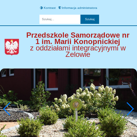
Kontrast
Informacja administratora
Fraza
Przedszkole Samorządowe nr
1 im. Marii Konopnickiej
z oddziałami integracyjnymi w
Zelowie