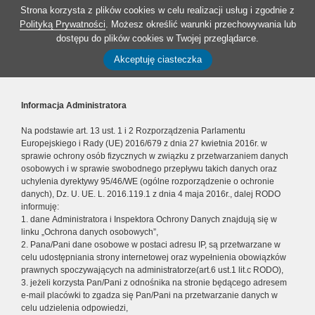
Strona korzysta z plików cookies w celu realizacji usług i zgodnie z
Polityką Prywatności
. Możesz określić warunki przechowywania lub
dostępu do plików cookies w Twojej przeglądarce.
Akceptuję ciasteczka
Informacja Administratora
Na podstawie art. 13 ust. 1 i 2 Rozporządzenia Parlamentu
Europejskiego i Rady (UE) 2016/679 z dnia 27 kwietnia 2016r. w
sprawie ochrony osób fizycznych w związku z przetwarzaniem danych
osobowych i w sprawie swobodnego przepływu takich danych oraz
uchylenia dyrektywy 95/46/WE (ogólne rozporządzenie o ochronie
danych), Dz. U. UE. L. 2016.119.1 z dnia 4 maja 2016r., dalej RODO
informuję:
1. dane Administratora i Inspektora Ochrony Danych znajdują się w
linku „Ochrona danych osobowych”,
2. Pana/Pani dane osobowe w postaci adresu IP, są przetwarzane w
celu udostępniania strony internetowej oraz wypełnienia obowiązków
prawnych spoczywających na administratorze(art.6 ust.1 lit.c RODO),
3. jeżeli korzysta Pan/Pani z odnośnika na stronie będącego adresem
e-mail placówki to zgadza się Pan/Pani na przetwarzanie danych w
celu udzielenia odpowiedzi,