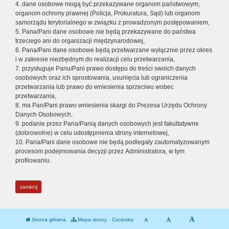
4. dane osobowe mogą być przekazywane organom państwowym,
organom ochrony prawnej (Policja, Prokuratura, Sąd) lub organom
samorządu terytorialnego w związku z prowadzonym postępowaniem,
5. Pana/Pani dane osobowe nie będą przekazywane do państwa
trzeciego ani do organizacji międzynarodowej,
6. Pana/Pani dane osobowe będą przetwarzane wyłącznie przez okres
i w zakresie niezbędnym do realizacji celu przetwarzania,
7. przysługuje Panu/Pani prawo dostępu do treści swoich danych
osobowych oraz ich sprostowania, usunięcia lub ograniczenia
przetwarzania lub prawo do wniesienia sprzeciwu wobec
przetwarzania,
8. ma Pan/Pani prawo wniesienia skargi do Prezesa Urzędu Ochrony
Danych Osobowych,
9. podanie przez Pana/Panią danych osobowych jest fakultatywne
(dobrowolne) w celu udostępnienia strony internetowej,
10. Pana/Pani dane osobowe nie będą podlegały zautomatyzowanym
procesom podejmowania decyzji przez Administratora, w tym
profilowaniu.
zamknij
Strona główna
Mapa strony
Czcionka