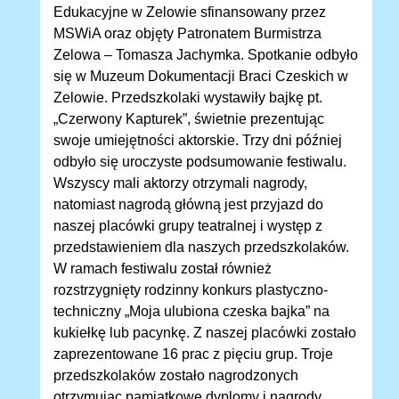
Edukacyjne w Zelowie sfinansowany przez
MSWiA oraz objęty Patronatem Burmistrza
Zelowa – Tomasza Jachymka. Spotkanie odbyło
się w Muzeum Dokumentacji Braci Czeskich w
Zelowie. Przedszkolaki wystawiły bajkę pt.
„Czerwony Kapturek”, świetnie prezentując
swoje umiejętności aktorskie. Trzy dni później
odbyło się uroczyste podsumowanie festiwalu.
Wszyscy mali aktorzy otrzymali nagrody,
natomiast nagrodą główną jest przyjazd do
naszej placówki grupy teatralnej i występ z
przedstawieniem dla naszych przedszkolaków.
W ramach festiwalu został również
rozstrzygnięty rodzinny konkurs plastyczno-
techniczny „Moja ulubiona czeska bajka” na
kukiełkę lub pacynkę. Z naszej placówki zostało
zaprezentowane 16 prac z pięciu grup. Troje
przedszkolaków zostało nagrodzonych
otrzymując pamiątkowe dyplomy i nagrody