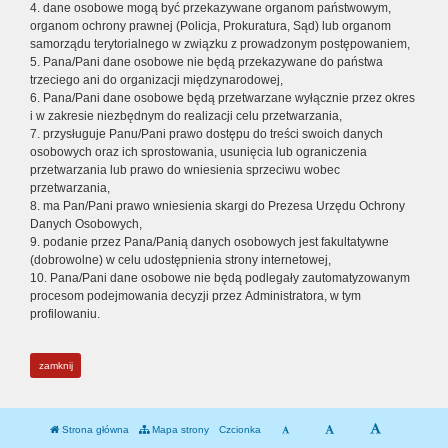
4. dane osobowe mogą być przekazywane organom państwowym,
organom ochrony prawnej (Policja, Prokuratura, Sąd) lub organom
samorządu terytorialnego w związku z prowadzonym postępowaniem,
5. Pana/Pani dane osobowe nie będą przekazywane do państwa
trzeciego ani do organizacji międzynarodowej,
6. Pana/Pani dane osobowe będą przetwarzane wyłącznie przez okres
i w zakresie niezbędnym do realizacji celu przetwarzania,
7. przysługuje Panu/Pani prawo dostępu do treści swoich danych
osobowych oraz ich sprostowania, usunięcia lub ograniczenia
przetwarzania lub prawo do wniesienia sprzeciwu wobec
przetwarzania,
8. ma Pan/Pani prawo wniesienia skargi do Prezesa Urzędu Ochrony
Danych Osobowych,
9. podanie przez Pana/Panią danych osobowych jest fakultatywne
(dobrowolne) w celu udostępnienia strony internetowej,
10. Pana/Pani dane osobowe nie będą podlegały zautomatyzowanym
procesom podejmowania decyzji przez Administratora, w tym
profilowaniu.
zamknij
Strona główna
Mapa strony
Czcionka