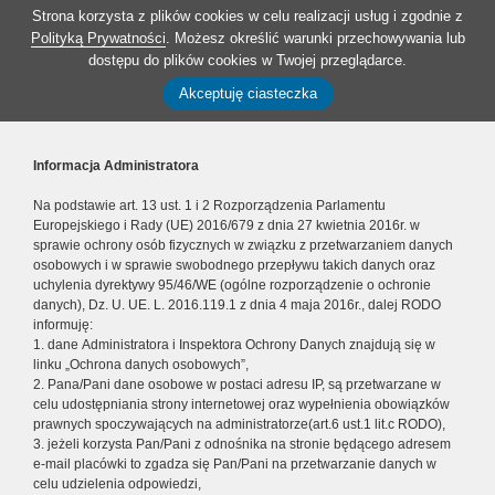
Strona korzysta z plików cookies w celu realizacji usług i zgodnie z
Polityką Prywatności
. Możesz określić warunki przechowywania lub
dostępu do plików cookies w Twojej przeglądarce.
Akceptuję ciasteczka
Informacja Administratora
Na podstawie art. 13 ust. 1 i 2 Rozporządzenia Parlamentu
Europejskiego i Rady (UE) 2016/679 z dnia 27 kwietnia 2016r. w
sprawie ochrony osób fizycznych w związku z przetwarzaniem danych
osobowych i w sprawie swobodnego przepływu takich danych oraz
uchylenia dyrektywy 95/46/WE (ogólne rozporządzenie o ochronie
danych), Dz. U. UE. L. 2016.119.1 z dnia 4 maja 2016r., dalej RODO
informuję:
1. dane Administratora i Inspektora Ochrony Danych znajdują się w
linku „Ochrona danych osobowych”,
2. Pana/Pani dane osobowe w postaci adresu IP, są przetwarzane w
celu udostępniania strony internetowej oraz wypełnienia obowiązków
prawnych spoczywających na administratorze(art.6 ust.1 lit.c RODO),
3. jeżeli korzysta Pan/Pani z odnośnika na stronie będącego adresem
e-mail placówki to zgadza się Pan/Pani na przetwarzanie danych w
celu udzielenia odpowiedzi,