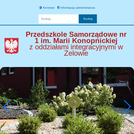
Kontrast
Informacja administratora
Fraza
Przedszkole Samorządowe nr
1 im. Marii Konopnickiej
z oddziałami integracyjnymi w
Zelowie