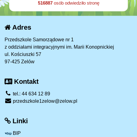
516887
osób odwiedziło stronę
Adres
Przedszkole Samorządowe nr 1
z oddziałami integracyjnymi im. Marii Konopnickiej
ul. Kościuszki 57
97-425 Zelów
Kontakt
tel.: 44 634 12 89
przedszkole1zelow@zelow.pl
Linki
BIP