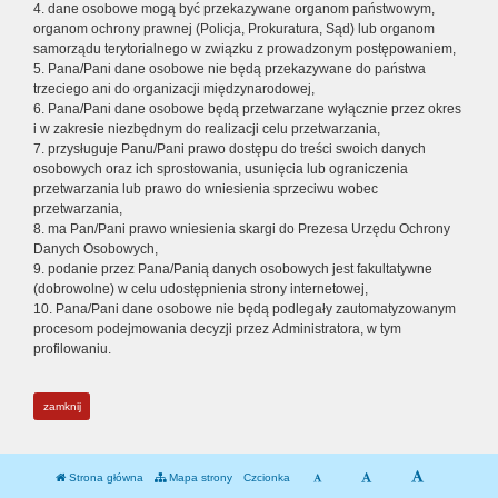
4. dane osobowe mogą być przekazywane organom państwowym,
organom ochrony prawnej (Policja, Prokuratura, Sąd) lub organom
samorządu terytorialnego w związku z prowadzonym postępowaniem,
5. Pana/Pani dane osobowe nie będą przekazywane do państwa
trzeciego ani do organizacji międzynarodowej,
6. Pana/Pani dane osobowe będą przetwarzane wyłącznie przez okres
i w zakresie niezbędnym do realizacji celu przetwarzania,
7. przysługuje Panu/Pani prawo dostępu do treści swoich danych
osobowych oraz ich sprostowania, usunięcia lub ograniczenia
przetwarzania lub prawo do wniesienia sprzeciwu wobec
przetwarzania,
8. ma Pan/Pani prawo wniesienia skargi do Prezesa Urzędu Ochrony
Danych Osobowych,
9. podanie przez Pana/Panią danych osobowych jest fakultatywne
(dobrowolne) w celu udostępnienia strony internetowej,
10. Pana/Pani dane osobowe nie będą podlegały zautomatyzowanym
procesom podejmowania decyzji przez Administratora, w tym
profilowaniu.
zamknij
Strona główna
Mapa strony
Czcionka