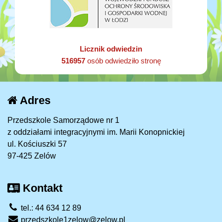
Licznik odwiedzin
516957
osób odwiedziło stronę
Adres
Przedszkole Samorządowe nr 1
z oddziałami integracyjnymi im. Marii Konopnickiej
ul. Kościuszki 57
97-425 Zelów
Kontakt
tel.: 44 634 12 89
przedszkole1zelow@zelow.pl