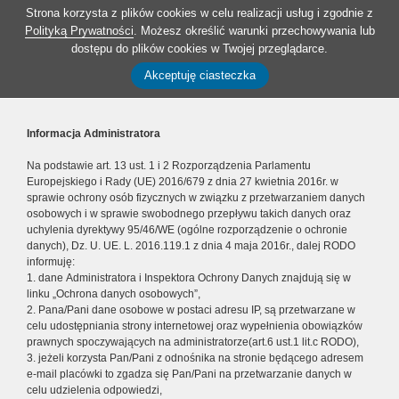
Strona korzysta z plików cookies w celu realizacji usług i zgodnie z
Polityką Prywatności
. Możesz określić warunki przechowywania lub
dostępu do plików cookies w Twojej przeglądarce.
Akceptuję ciasteczka
Informacja Administratora
Na podstawie art. 13 ust. 1 i 2 Rozporządzenia Parlamentu
Europejskiego i Rady (UE) 2016/679 z dnia 27 kwietnia 2016r. w
sprawie ochrony osób fizycznych w związku z przetwarzaniem danych
osobowych i w sprawie swobodnego przepływu takich danych oraz
uchylenia dyrektywy 95/46/WE (ogólne rozporządzenie o ochronie
danych), Dz. U. UE. L. 2016.119.1 z dnia 4 maja 2016r., dalej RODO
informuję:
1. dane Administratora i Inspektora Ochrony Danych znajdują się w
linku „Ochrona danych osobowych”,
2. Pana/Pani dane osobowe w postaci adresu IP, są przetwarzane w
celu udostępniania strony internetowej oraz wypełnienia obowiązków
prawnych spoczywających na administratorze(art.6 ust.1 lit.c RODO),
3. jeżeli korzysta Pan/Pani z odnośnika na stronie będącego adresem
e-mail placówki to zgadza się Pan/Pani na przetwarzanie danych w
celu udzielenia odpowiedzi,