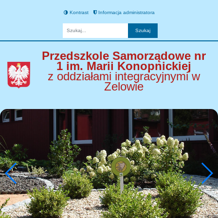
Kontrast
Informacja administratora
Fraza
Przedszkole Samorządowe nr
1 im. Marii Konopnickiej
z oddziałami integracyjnymi w
Zelowie