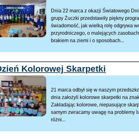
Dnia 22 marca z okazji Światowego Dni
grupy Żuczki przedstawiły piękny progr
świadomość, jak wielką rolę odgrywa wo
przyrodniczego, o malejących zasobac
brakiem na ziemi i o sposobach...
Dzień Kolorowej Skarpetki
21 marca odbył się w naszym przedszko
dnia założyli kolorowe skarpetki na zn
Zakładając kolorowe, niepasujące skar
samym zwracamy uwagę na problemy lu
różni...