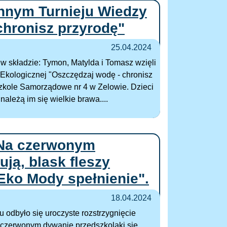
nnym Turnieju Wiedzy
chronisz przyrodę"
25.04.2024
 w składzie: Tymon, Matylda i Tomasz wzięli
Ekologicznej "Oszczędzaj wodę - chronisz
zkole Samorządowe nr 4 w Zelowie. Dzieci
należą im się wielkie brawa....
"Na czerwonym
ją, blask fleszy
Eko Mody spełnienie".
18.04.2024
 odbyło się uroczyste rozstrzygnięcie
 czerwonym dywanie przedszkolaki się