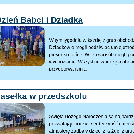
zień Babci i Dziadka
W tym tygodniu w każdej z grup obchod
Dziadkowie mogli podziwiać umiejętno
piosenki i tańce. W ten sposób mogli p
wychowanie. Wszystkie wnuczęta obdar
przygotowanymi...
Jasełka w przedszkolu
Święta Bożego Narodzenia są najbardzie
pozwalając poczuć serdeczność i miłoś
atmosferę zadbały dzieci z każdej z gru