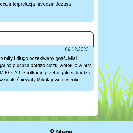
cięca interpretacja narodzin Jezusa
06.12.2023
o miły i długo oczekiwany gość. Miał
igał na plecach bardzo ciężki worek, a w nim
ko MIKOŁAJ. Spotkanie przebiegało w bardzo
zkolaki śpiewały Mikołajowi piosenki,...
Mapa