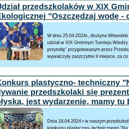
Udział przedszkolaków w XIX Gmi
Ekologicznej "Oszczędzaj wodę - 
W dniu 25.04.2024r., drużyna Wiewiórki
udział w XIX Gminnym Turnieju Wiedzy 
przyrodę" przygotowanym przez Przeds
wywalczyły zaszczytne II miejsce, za co 
Konkurs plastyczno- techniczny 
ywanie przedszkolaki się prezentu
łyska, jest wydarzenie, mamy tu 
Dnia 18.04.2024 r w naszym przedszkolu
konkursu plastyczno- technicznego "Na