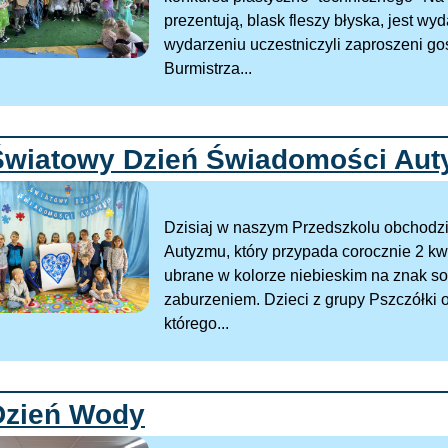
prezentują, blask fleszy błyska, jest w
wydarzeniu uczestniczyli zaproszeni go
Burmistrza...
Światowy Dzień Świadomości Au
Dzisiaj w naszym Przedszkolu obchodz
Autyzmu, który przypada corocznie 2 kwi
ubrane w kolorze niebieskim na znak so
zaburzeniem. Dzieci z grupy Pszczółki o
którego...
Dzień Wody