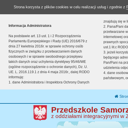
Strona korzysta z plików cookies w celu realizacji usług i zgodnie z
znajdują się w
Informacja Administratora
2. Pana/Pani da
przetwarzane w
Na podstawie art. 13 ust. 1 i 2 Rozporządzenia
internetowej o
Parlamentu Europejskiego i Rady (UE) 2016/679 z
prawnych spocz
dnia 27 kwietnia 2016r. w sprawie ochrony osób
ust.1 lit.c RODO
fizycznych w związku z przetwarzaniem danych
3. jeżeli korzy
osobowych i w sprawie swobodnego przepływu
będącego adres
takich danych oraz uchylenia dyrektywy 95/46/WE
Pan/Pani na pr
(ogólne rozporządzenie o ochronie danych), Dz. U.
udzielenia odp
UE. L. 2016.119.1 z dnia 4 maja 2016r., dalej RODO
4. dane osobo
informuję:
państwowym, or
1. dane Administratora i Inspektora Ochrony Danych
Stro
Przedszkole Samorz
z oddziałami integracyjnymi w 