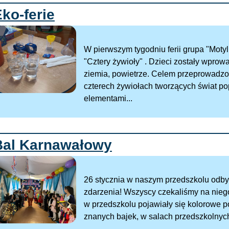
ko-ferie
W pierwszym tygodniu ferii grupa "Motyl
"Cztery żywioły" . Dzieci zostały wpro
ziemia, powietrze. Celem przeprowadzo
czterech żywiołach tworzących świat p
elementami...
Bal Karnawałowy
26 stycznia w naszym przedszkolu odby
zdarzenia! Wszyscy czekaliśmy na niego
w przedszkolu pojawiały się kolorowe p
znanych bajek, w salach przedszkolnych