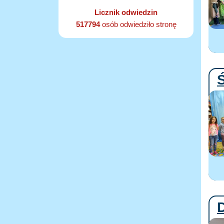
Licznik odwiedzin
517794
osób odwiedziło stronę