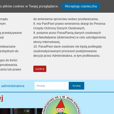
o plików cookies w Twojej przeglądarce.
Akceptuję ciasteczka
orządu
do wniesienia sprzeciwu wobec przetwarzania,
onym
8. ma Pan/Pani prawo wniesienia skargi do Prezesa
Urzędu Ochrony Danych Osobowych,
dą przekazywane
9. podanie przez Pana/Panią danych osobowych
cji
jest fakultatywne (dobrowolne) w celu udostępnienia
strony internetowej,
zetwarzane
10. Pana/Pani dane osobowe nie będą podlegały
niezbędnym do
zautomatyzowanym procesom podejmowania
decyzji przez Administratora, w tym profilowaniu.
ępu do treści
prostowania,
zamknij
zania lub prawo
 administratora
Fraza
j