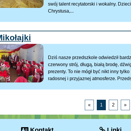
swój talent recytatorski i wokalny. Dzie
Chrystusa,...
ikołajki
Dziś nasze przedszkole odwiedził bardz
czerwony strój, długą, białą brodę, dźw
prezenty. To nie mógł być nikt inny tyl
radosnej i przyjaznej atmosferze. Przeds
«
1
2
»
Kontakt
Linki