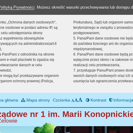
Polityką Prywatności
. Możesz określić warunki przechowywania lub dostępu d
 linku „Ochrona danych osobowych”,
Prokuratura, Sąd) lub organom sam
ne osobowe w postaci adresu IP, są
terytorialnego w związku z prowadz
 celu udostępniania strony
postępowaniem,
raz wypełnienia obowiązków
5. Pana/Pani dane osobowe nie bę
ywających na administratorze(art.6
do państwa trzeciego ani do organiza
),
międzynarodowej,
sta Pan/Pani z odnośnika na stronie
6. Pana/Pani dane osobowe będą pr
em e-mail placówki to zgadza się
wyłącznie przez okres i w zakresie 
zetwarzanie danych w celu
realizacji celu przetwarzania,
owiedzi,
7. przysługuje Panu/Pani prawo dost
we mogą być przekazywane organom
swoich danych osobowych oraz ich s
ganom ochrony prawnej (Policja,
usunięcia lub ograniczenia przetwar
na główna
Mapa strony
Czcionka
Kontrast
Informacja
ądowe nr 1 im. Marii Konopnickie
Zelowie