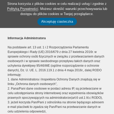
Strona korzysta z plików cookies w celu realizacji usług i zgodnie z
Polityką Prywatności
. Możesz określić warunki przechowywania lub
dostępu do plików cookies w Twojej przeglądarce.
Akceptuję ciasteczka
Informacja Administratora
Na podstawie art. 13 ust. 1 i 2 Rozporządzenia Parlamentu
Europejskiego i Rady (UE) 2016/679 z dnia 27 kwietnia 2016r. w
sprawie ochrony osób fizycznych w związku z przetwarzaniem danych
osobowych i w sprawie swobodnego przepływu takich danych oraz
uchylenia dyrektywy 95/46/WE (ogólne rozporządzenie o ochronie
danych), Dz. U. UE. L. 2016.119.1 z dnia 4 maja 2016r., dalej RODO
informuję:
1. dane Administratora i Inspektora Ochrony Danych znajdują się w
linku „Ochrona danych osobowych”,
2. Pana/Pani dane osobowe w postaci adresu IP, są przetwarzane w
celu udostępniania strony internetowej oraz wypełnienia obowiązków
prawnych spoczywających na administratorze(art.6 ust.1 lit.c RODO),
3. jeżeli korzysta Pan/Pani z odnośnika na stronie będącego adresem
e-mail placówki to zgadza się Pan/Pani na przetwarzanie danych w
celu udzielenia odpowiedzi,