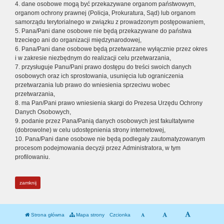
4. dane osobowe mogą być przekazywane organom państwowym,
organom ochrony prawnej (Policja, Prokuratura, Sąd) lub organom
samorządu terytorialnego w związku z prowadzonym postępowaniem,
5. Pana/Pani dane osobowe nie będą przekazywane do państwa
trzeciego ani do organizacji międzynarodowej,
6. Pana/Pani dane osobowe będą przetwarzane wyłącznie przez okres
i w zakresie niezbędnym do realizacji celu przetwarzania,
7. przysługuje Panu/Pani prawo dostępu do treści swoich danych
osobowych oraz ich sprostowania, usunięcia lub ograniczenia
przetwarzania lub prawo do wniesienia sprzeciwu wobec
przetwarzania,
8. ma Pan/Pani prawo wniesienia skargi do Prezesa Urzędu Ochrony
Danych Osobowych,
9. podanie przez Pana/Panią danych osobowych jest fakultatywne
(dobrowolne) w celu udostępnienia strony internetowej,
10. Pana/Pani dane osobowe nie będą podlegały zautomatyzowanym
procesom podejmowania decyzji przez Administratora, w tym
profilowaniu.
zamknij
Strona główna
Mapa strony
Czcionka