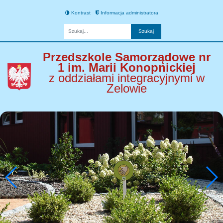
Kontrast
Informacja administratora
Fraza
Przedszkole Samorządowe nr
1 im. Marii Konopnickiej
z oddziałami integracyjnymi w
Zelowie