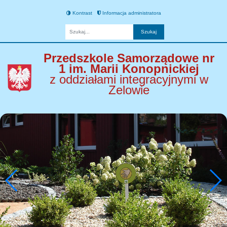
Kontrast
Informacja administratora
Fraza
Przedszkole Samorządowe nr
1 im. Marii Konopnickiej
z oddziałami integracyjnymi w
Zelowie