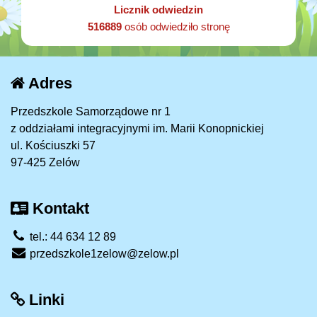
Licznik odwiedzin
516889
osób odwiedziło stronę
Adres
Przedszkole Samorządowe nr 1
z oddziałami integracyjnymi im. Marii Konopnickiej
ul. Kościuszki 57
97-425 Zelów
Kontakt
tel.: 44 634 12 89
przedszkole1zelow@zelow.pl
Linki