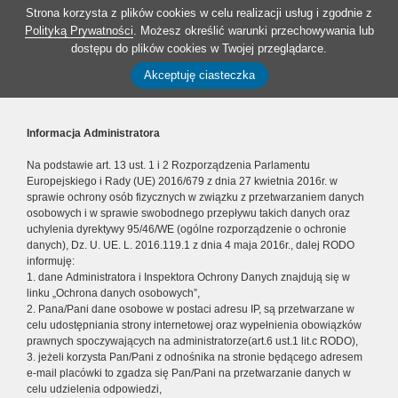
Strona korzysta z plików cookies w celu realizacji usług i zgodnie z
Polityką Prywatności
. Możesz określić warunki przechowywania lub
dostępu do plików cookies w Twojej przeglądarce.
Akceptuję ciasteczka
Informacja Administratora
Na podstawie art. 13 ust. 1 i 2 Rozporządzenia Parlamentu
Europejskiego i Rady (UE) 2016/679 z dnia 27 kwietnia 2016r. w
sprawie ochrony osób fizycznych w związku z przetwarzaniem danych
osobowych i w sprawie swobodnego przepływu takich danych oraz
uchylenia dyrektywy 95/46/WE (ogólne rozporządzenie o ochronie
danych), Dz. U. UE. L. 2016.119.1 z dnia 4 maja 2016r., dalej RODO
informuję:
1. dane Administratora i Inspektora Ochrony Danych znajdują się w
linku „Ochrona danych osobowych”,
2. Pana/Pani dane osobowe w postaci adresu IP, są przetwarzane w
celu udostępniania strony internetowej oraz wypełnienia obowiązków
prawnych spoczywających na administratorze(art.6 ust.1 lit.c RODO),
3. jeżeli korzysta Pan/Pani z odnośnika na stronie będącego adresem
e-mail placówki to zgadza się Pan/Pani na przetwarzanie danych w
celu udzielenia odpowiedzi,