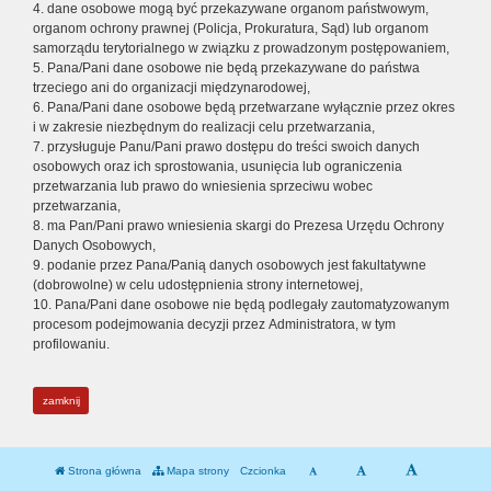
4. dane osobowe mogą być przekazywane organom państwowym,
organom ochrony prawnej (Policja, Prokuratura, Sąd) lub organom
samorządu terytorialnego w związku z prowadzonym postępowaniem,
5. Pana/Pani dane osobowe nie będą przekazywane do państwa
trzeciego ani do organizacji międzynarodowej,
6. Pana/Pani dane osobowe będą przetwarzane wyłącznie przez okres
i w zakresie niezbędnym do realizacji celu przetwarzania,
7. przysługuje Panu/Pani prawo dostępu do treści swoich danych
osobowych oraz ich sprostowania, usunięcia lub ograniczenia
przetwarzania lub prawo do wniesienia sprzeciwu wobec
przetwarzania,
8. ma Pan/Pani prawo wniesienia skargi do Prezesa Urzędu Ochrony
Danych Osobowych,
9. podanie przez Pana/Panią danych osobowych jest fakultatywne
(dobrowolne) w celu udostępnienia strony internetowej,
10. Pana/Pani dane osobowe nie będą podlegały zautomatyzowanym
procesom podejmowania decyzji przez Administratora, w tym
profilowaniu.
zamknij
Strona główna
Mapa strony
Czcionka