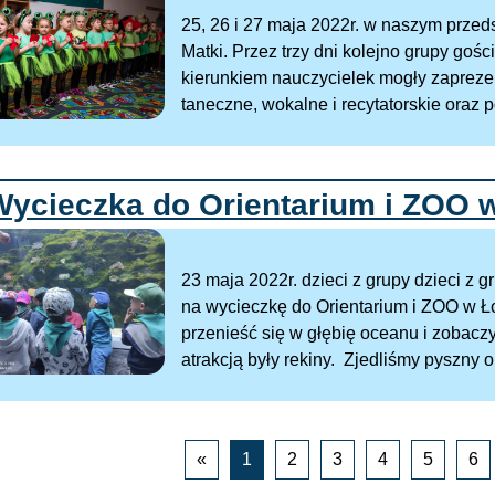
25, 26 i 27 maja 2022r. w naszym przeds
Matki. Przez trzy dni kolejno grupy goś
kierunkiem nauczycielek mogły zaprezen
taneczne, wokalne i recytatorskie oraz p
Wycieczka do Orientarium i ZOO 
23 maja 2022r. dzieci z grupy dzieci z g
na wycieczkę do Orientarium i ZOO w Ł
przenieść się w głębię oceanu i zobacz
atrakcją były rekiny. Zjedliśmy pyszny o
«
1
2
3
4
5
6