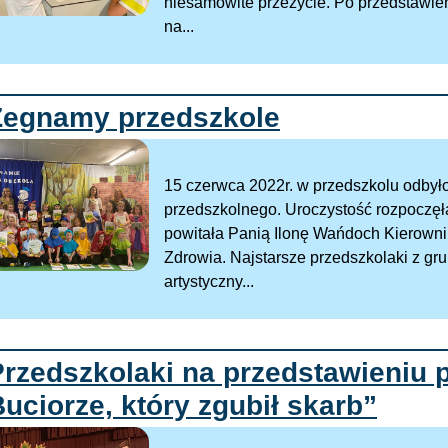
niesamowite przeżycie. Po przedstawieni
na...
Żegnamy przedszkole
15 czerwca 2022r. w przedszkolu odbyło
przedszkolnego. Uroczystość rozpoczęł
powitała Panią Ilonę Wańdoch Kierownika
Zdrowia. Najstarsze przedszkolaki z gru
artystyczny...
rzedszkolaki na przedstawieniu p
uciorze, który zgubił skarb”