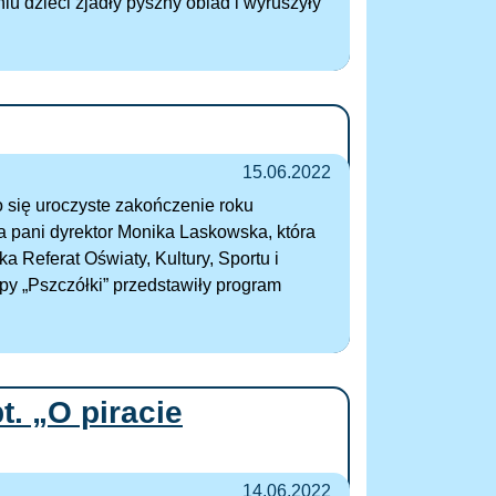
u dzieci zjadły pyszny obiad i wyruszyły
15.06.2022
 się uroczyste zakończenie roku
a pani dyrektor Monika Laskowska, która
 Referat Oświaty, Kultury, Sportu i
py „Pszczółki” przedstawiły program
t. „O piracie
14.06.2022