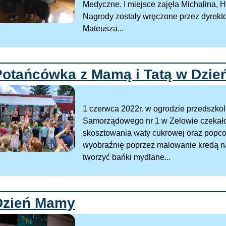
Medyczne. I miejsce zajęła Michalina, H
Nagrody zostały wręczone przez dyrekt
Mateusza...
Potańcówka z Mamą i Tatą w Dzie
1 czerwca 2022r. w ogrodzie przedsz
Samorządowego nr 1 w Zelowie czekało 
skosztowania waty cukrowej oraz popcor
wyobraźnię poprzez malowanie kredą na
tworzyć bańki mydlane...
Dzień Mamy