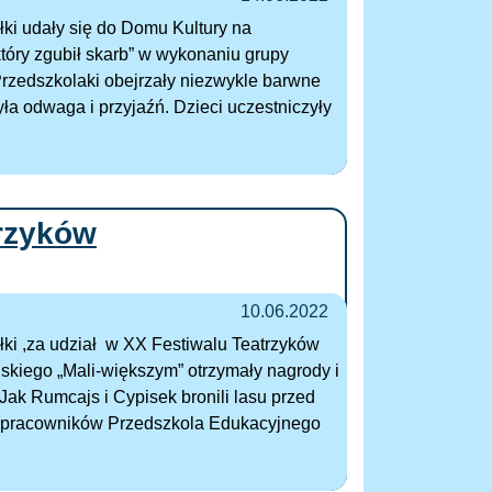
łki udały się do Domu Kultury na
 który zgubił skarb” w wykonaniu grupy
. Przedszkolaki obejrzały niezwykle barwne
ła odwaga i przyjaźń. Dzieci uczestniczyły
rzyków
10.06.2022
łki ,za udział w XX Festiwalu Teatrzyków
kiego „Mali-większym” otrzymały nagrody i
„Jak Rumcajs i Cypisek bronili lasu przed
, pracowników Przedszkola Edukacyjnego