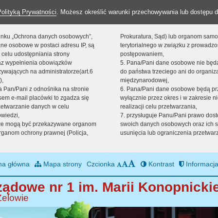
Polityką Prywatności
. Możesz określić warunki przechowywania lub dostępu d
 linku „Ochrona danych osobowych”,
Prokuratura, Sąd) lub organom sam
ne osobowe w postaci adresu IP, są
terytorialnego w związku z prowadz
 celu udostępniania strony
postępowaniem,
raz wypełnienia obowiązków
5. Pana/Pani dane osobowe nie bę
ywających na administratorze(art.6
do państwa trzeciego ani do organiza
),
międzynarodowej,
sta Pan/Pani z odnośnika na stronie
6. Pana/Pani dane osobowe będą pr
em e-mail placówki to zgadza się
wyłącznie przez okres i w zakresie 
zetwarzanie danych w celu
realizacji celu przetwarzania,
owiedzi,
7. przysługuje Panu/Pani prawo dost
we mogą być przekazywane organom
swoich danych osobowych oraz ich s
ganom ochrony prawnej (Policja,
usunięcia lub ograniczenia przetwar
na główna
Mapa strony
Czcionka
Kontrast
Informacja
ądowe nr 1 im. Marii Konopnickie
Zelowie