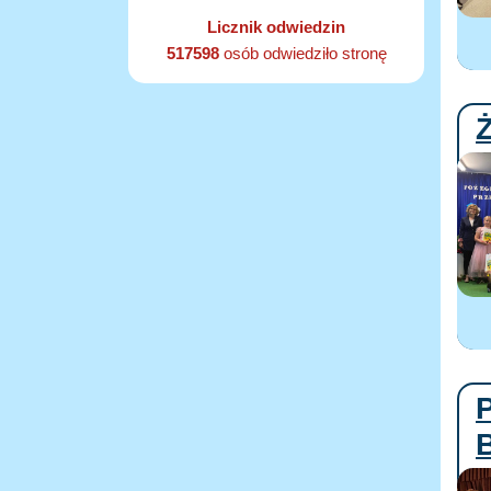
Licznik odwiedzin
517598
osób odwiedziło stronę
P
B