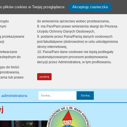
o plików cookies w Twojej przeglądarce.
Akceptuję ciasteczka
orządu
do wniesienia sprzeciwu wobec przetwarzania,
onym
8. ma Pan/Pani prawo wniesienia skargi do Prezesa
Urzędu Ochrony Danych Osobowych,
dą przekazywane
9. podanie przez Pana/Panią danych osobowych
cji
jest fakultatywne (dobrowolne) w celu udostępnienia
strony internetowej,
zetwarzane
10. Pana/Pani dane osobowe nie będą podlegały
niezbędnym do
zautomatyzowanym procesom podejmowania
decyzji przez Administratora, w tym profilowaniu.
ępu do treści
prostowania,
zamknij
zania lub prawo
 administratora
Fraza
j