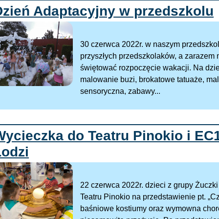
Dzień Adaptacyjny w przedszkolu
30 czerwca 2022r. w naszym przedszkol
przyszłych przedszkolaków, a zarazem
świętować rozpoczęcie wakacji. Na dziec
malowanie buzi, brokatowe tatuaże, malo
sensoryczna, zabawy...
Wycieczka do Teatru Pinokio i EC
Łodzi
22 czerwca 2022r. dzieci z grupy Żuczki
Teatru Pinokio na przedstawienie pt. „C
baśniowe kostiumy oraz wymowna chore