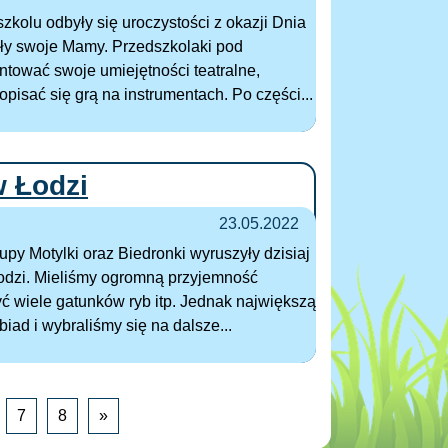
zkolu odbyły się uroczystości z okazji Dnia
ciły swoje Mamy. Przedszkolaki pod
tować swoje umiejętności teatralne,
opisać się grą na instrumentach. Po części...
w Łodzi
23.05.2022
rupy Motylki oraz Biedronki wyruszyły dzisiaj
odzi. Mieliśmy ogromną przyjemność
yć wiele gatunków ryb itp. Jednak największą
biad i wybraliśmy się na dalsze...
7
8
»