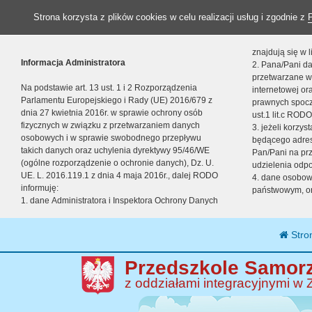
Strona korzysta z plików cookies w celu realizacji usług i zgodnie z
znajdują się w
Informacja Administratora
2. Pana/Pani da
przetwarzane w
Na podstawie art. 13 ust. 1 i 2 Rozporządzenia
internetowej o
Parlamentu Europejskiego i Rady (UE) 2016/679 z
prawnych spocz
dnia 27 kwietnia 2016r. w sprawie ochrony osób
ust.1 lit.c RODO
fizycznych w związku z przetwarzaniem danych
3. jeżeli korzy
osobowych i w sprawie swobodnego przepływu
będącego adres
takich danych oraz uchylenia dyrektywy 95/46/WE
Pan/Pani na pr
(ogólne rozporządzenie o ochronie danych), Dz. U.
udzielenia odp
UE. L. 2016.119.1 z dnia 4 maja 2016r., dalej RODO
4. dane osobo
informuję:
państwowym, or
1. dane Administratora i Inspektora Ochrony Danych
Stro
Przedszkole Samorz
z oddziałami integracyjnymi w 