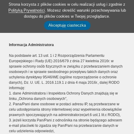
Strona korzysta z plików cookies w celu realizacji usług i zgodnie z
Polityką Prywatności
. Możesz określić warunki przechowywania lub
dostępu do plików cookies w Twojej przeglądarce.
Akceptuję ciasteczka
Informacja Administratora
Na podstawie art. 13 ust. 1 i 2 Rozporządzenia Parlamentu
Europejskiego i Rady (UE) 2016/679 z dnia 27 kwietnia 2016r. w
sprawie ochrony osób fizycznych w związku z przetwarzaniem danych
osobowych i w sprawie swobodnego przepływu takich danych oraz
uchylenia dyrektywy 95/46/WE (ogólne rozporządzenie o ochronie
danych), Dz. U. UE. L. 2016.119.1 z dnia 4 maja 2016r., dalej RODO
informuję:
1. dane Administratora i Inspektora Ochrony Danych znajdują się w
linku „Ochrona danych osobowych”,
2. Pana/Pani dane osobowe w postaci adresu IP, są przetwarzane w
celu udostępniania strony internetowej oraz wypełnienia obowiązków
prawnych spoczywających na administratorze(art.6 ust.1 lit.c RODO),
3. jeżeli korzysta Pan/Pani z odnośnika na stronie będącego adresem
e-mail placówki to zgadza się Pan/Pani na przetwarzanie danych w
celu udzielenia odpowiedzi,