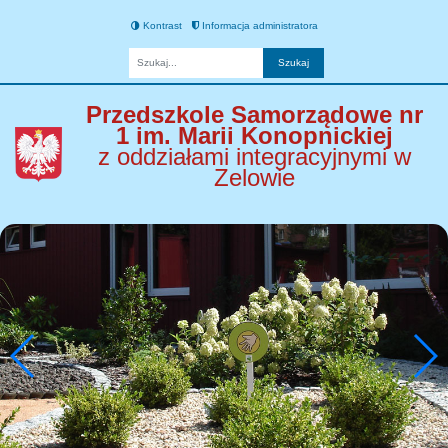
Kontrast
Informacja administratora
Fraza
Przedszkole Samorządowe nr
1 im. Marii Konopnickiej
z oddziałami integracyjnymi w
Zelowie