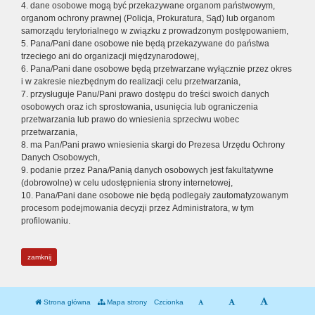
4. dane osobowe mogą być przekazywane organom państwowym,
organom ochrony prawnej (Policja, Prokuratura, Sąd) lub organom
samorządu terytorialnego w związku z prowadzonym postępowaniem,
5. Pana/Pani dane osobowe nie będą przekazywane do państwa
trzeciego ani do organizacji międzynarodowej,
6. Pana/Pani dane osobowe będą przetwarzane wyłącznie przez okres
i w zakresie niezbędnym do realizacji celu przetwarzania,
7. przysługuje Panu/Pani prawo dostępu do treści swoich danych
osobowych oraz ich sprostowania, usunięcia lub ograniczenia
przetwarzania lub prawo do wniesienia sprzeciwu wobec
przetwarzania,
8. ma Pan/Pani prawo wniesienia skargi do Prezesa Urzędu Ochrony
Danych Osobowych,
9. podanie przez Pana/Panią danych osobowych jest fakultatywne
(dobrowolne) w celu udostępnienia strony internetowej,
10. Pana/Pani dane osobowe nie będą podlegały zautomatyzowanym
procesom podejmowania decyzji przez Administratora, w tym
profilowaniu.
zamknij
Strona główna
Mapa strony
Czcionka