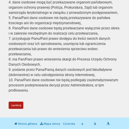
4. dane osobowe mogą być przekazywane organom państwowym,
organom ochrony prawnej (Policja, Prokuratura, Sąd) lub organom
samorządu terytorialnego w związku z prowadzonym postępowaniem,
5. Pana/Pani dane osobowe nie będą przekazywane do państwa
trzeciego ani do organizacji międzynarodowej,
6. Pana/Pani dane osobowe będą przetwarzane wyłącznie przez okres
i w zakresie niezbędnym do realizacji celu przetwarzania,
7. przysługuje Panu/Pani prawo dostępu do treści swoich danych
osobowych oraz ich sprostowania, usunięcia lub ograniczenia
przetwarzania lub prawo do wniesienia sprzeciwu wobec
przetwarzania,
8. ma Pan/Pani prawo wniesienia skargi do Prezesa Urzędu Ochrony
Danych Osobowych,
9. podanie przez Pana/Panią danych osobowych jest fakultatywne
(dobrowolne) w celu udostępnienia strony internetowej,
10. Pana/Pani dane osobowe nie będą podlegały zautomatyzowanym
procesom podejmowania decyzji przez Administratora, w tym
profilowaniu.
zamknij
Strona główna
Mapa strony
Czcionka