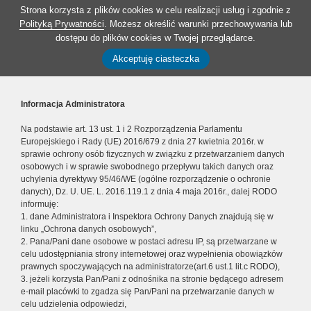
Strona korzysta z plików cookies w celu realizacji usług i zgodnie z
Polityką Prywatności
. Możesz określić warunki przechowywania lub
dostępu do plików cookies w Twojej przeglądarce.
Akceptuję ciasteczka
Informacja Administratora
Na podstawie art. 13 ust. 1 i 2 Rozporządzenia Parlamentu
Europejskiego i Rady (UE) 2016/679 z dnia 27 kwietnia 2016r. w
sprawie ochrony osób fizycznych w związku z przetwarzaniem danych
osobowych i w sprawie swobodnego przepływu takich danych oraz
uchylenia dyrektywy 95/46/WE (ogólne rozporządzenie o ochronie
danych), Dz. U. UE. L. 2016.119.1 z dnia 4 maja 2016r., dalej RODO
informuję:
1. dane Administratora i Inspektora Ochrony Danych znajdują się w
linku „Ochrona danych osobowych”,
2. Pana/Pani dane osobowe w postaci adresu IP, są przetwarzane w
celu udostępniania strony internetowej oraz wypełnienia obowiązków
prawnych spoczywających na administratorze(art.6 ust.1 lit.c RODO),
3. jeżeli korzysta Pan/Pani z odnośnika na stronie będącego adresem
e-mail placówki to zgadza się Pan/Pani na przetwarzanie danych w
celu udzielenia odpowiedzi,