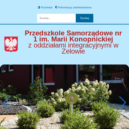
Kontrast
Informacja administratora
Fraza
Przedszkole Samorządowe nr
1 im. Marii Konopnickiej
z oddziałami integracyjnymi w
Zelowie