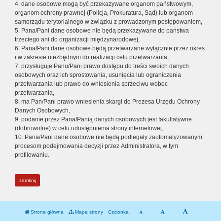
4. dane osobowe mogą być przekazywane organom państwowym,
organom ochrony prawnej (Policja, Prokuratura, Sąd) lub organom
samorządu terytorialnego w związku z prowadzonym postępowaniem,
5. Pana/Pani dane osobowe nie będą przekazywane do państwa
trzeciego ani do organizacji międzynarodowej,
6. Pana/Pani dane osobowe będą przetwarzane wyłącznie przez okres
i w zakresie niezbędnym do realizacji celu przetwarzania,
7. przysługuje Panu/Pani prawo dostępu do treści swoich danych
osobowych oraz ich sprostowania, usunięcia lub ograniczenia
przetwarzania lub prawo do wniesienia sprzeciwu wobec
przetwarzania,
8. ma Pan/Pani prawo wniesienia skargi do Prezesa Urzędu Ochrony
Danych Osobowych,
9. podanie przez Pana/Panią danych osobowych jest fakultatywne
(dobrowolne) w celu udostępnienia strony internetowej,
10. Pana/Pani dane osobowe nie będą podlegały zautomatyzowanym
procesom podejmowania decyzji przez Administratora, w tym
profilowaniu.
zamknij
Strona główna
Mapa strony
Czcionka