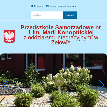
Kontrast
Informacja administratora
Fraza
Przedszkole Samorządowe nr
1 im. Marii Konopnickiej
z oddziałami integracyjnymi w
Zelowie