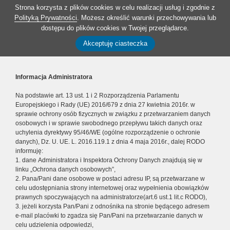
Strona korzysta z plików cookies w celu realizacji usług i zgodnie z
Polityką Prywatności
. Możesz określić warunki przechowywania lub
dostępu do plików cookies w Twojej przeglądarce.
Akceptuję ciasteczka
Informacja Administratora
Na podstawie art. 13 ust. 1 i 2 Rozporządzenia Parlamentu
Europejskiego i Rady (UE) 2016/679 z dnia 27 kwietnia 2016r. w
sprawie ochrony osób fizycznych w związku z przetwarzaniem danych
osobowych i w sprawie swobodnego przepływu takich danych oraz
uchylenia dyrektywy 95/46/WE (ogólne rozporządzenie o ochronie
danych), Dz. U. UE. L. 2016.119.1 z dnia 4 maja 2016r., dalej RODO
informuję:
1. dane Administratora i Inspektora Ochrony Danych znajdują się w
linku „Ochrona danych osobowych”,
2. Pana/Pani dane osobowe w postaci adresu IP, są przetwarzane w
celu udostępniania strony internetowej oraz wypełnienia obowiązków
prawnych spoczywających na administratorze(art.6 ust.1 lit.c RODO),
3. jeżeli korzysta Pan/Pani z odnośnika na stronie będącego adresem
e-mail placówki to zgadza się Pan/Pani na przetwarzanie danych w
celu udzielenia odpowiedzi,