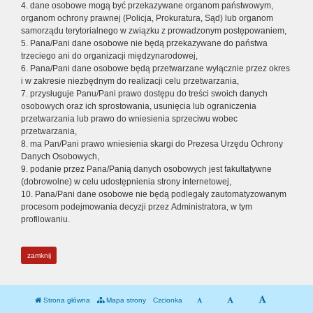
4. dane osobowe mogą być przekazywane organom państwowym,
organom ochrony prawnej (Policja, Prokuratura, Sąd) lub organom
samorządu terytorialnego w związku z prowadzonym postępowaniem,
5. Pana/Pani dane osobowe nie będą przekazywane do państwa
trzeciego ani do organizacji międzynarodowej,
6. Pana/Pani dane osobowe będą przetwarzane wyłącznie przez okres
i w zakresie niezbędnym do realizacji celu przetwarzania,
7. przysługuje Panu/Pani prawo dostępu do treści swoich danych
osobowych oraz ich sprostowania, usunięcia lub ograniczenia
przetwarzania lub prawo do wniesienia sprzeciwu wobec
przetwarzania,
8. ma Pan/Pani prawo wniesienia skargi do Prezesa Urzędu Ochrony
Danych Osobowych,
9. podanie przez Pana/Panią danych osobowych jest fakultatywne
(dobrowolne) w celu udostępnienia strony internetowej,
10. Pana/Pani dane osobowe nie będą podlegały zautomatyzowanym
procesom podejmowania decyzji przez Administratora, w tym
profilowaniu.
zamknij
Strona główna
Mapa strony
Czcionka