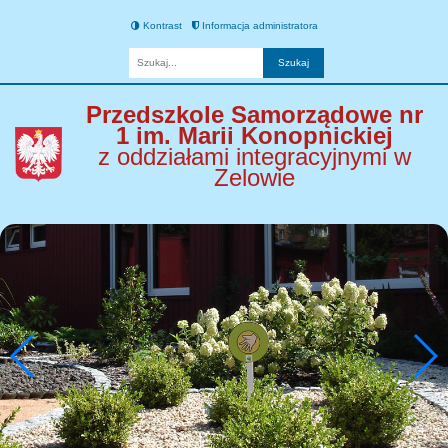
Kontrast
Informacja administratora
Fraza
Przedszkole Samorządowe nr
1 im. Marii Konopnickiej
z oddziałami integracyjnymi w
Zelowie