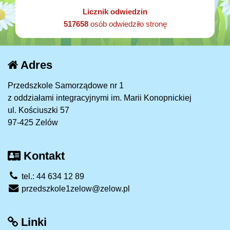
Licznik odwiedzin
517658
osób odwiedziło stronę
Adres
Przedszkole Samorządowe nr 1
z oddziałami integracyjnymi im. Marii Konopnickiej
ul. Kościuszki 57
97-425 Zelów
Kontakt
tel.: 44 634 12 89
przedszkole1zelow@zelow.pl
Linki