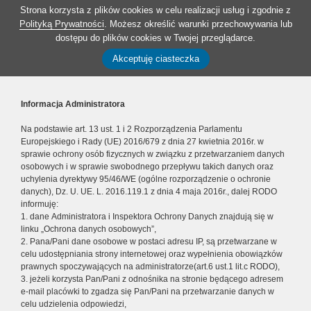
Strona korzysta z plików cookies w celu realizacji usług i zgodnie z
Polityką Prywatności
. Możesz określić warunki przechowywania lub
dostępu do plików cookies w Twojej przeglądarce.
Akceptuję ciasteczka
Informacja Administratora
Na podstawie art. 13 ust. 1 i 2 Rozporządzenia Parlamentu
Europejskiego i Rady (UE) 2016/679 z dnia 27 kwietnia 2016r. w
sprawie ochrony osób fizycznych w związku z przetwarzaniem danych
osobowych i w sprawie swobodnego przepływu takich danych oraz
uchylenia dyrektywy 95/46/WE (ogólne rozporządzenie o ochronie
danych), Dz. U. UE. L. 2016.119.1 z dnia 4 maja 2016r., dalej RODO
informuję:
1. dane Administratora i Inspektora Ochrony Danych znajdują się w
linku „Ochrona danych osobowych”,
2. Pana/Pani dane osobowe w postaci adresu IP, są przetwarzane w
celu udostępniania strony internetowej oraz wypełnienia obowiązków
prawnych spoczywających na administratorze(art.6 ust.1 lit.c RODO),
3. jeżeli korzysta Pan/Pani z odnośnika na stronie będącego adresem
e-mail placówki to zgadza się Pan/Pani na przetwarzanie danych w
celu udzielenia odpowiedzi,