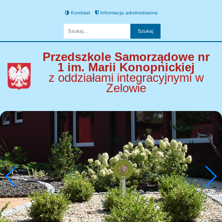
Kontrast
Informacja administratora
Fraza
Przedszkole Samorządowe nr
1 im. Marii Konopnickiej
z oddziałami integracyjnymi w
Zelowie