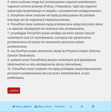
4. dane osobowe mogą być przekazywane organom państwowym,
organom ochrony prawnej (Policja, Prokuratura, Sąd) lub organom
samorządu terytorialnego w związku z prowadzonym postępowaniem,
5. Pana/Pani dane osobowe nie będą przekazywane do państwa
trzeciego ani do organizacji międzynarodowej,
6. Pana/Pani dane osobowe będą przetwarzane wyłącznie przez okres
i w zakresie niezbędnym do realizacji celu przetwarzania,
7. przysługuje Panu/Pani prawo dostępu do treści swoich danych
osobowych oraz ich sprostowania, usunięcia lub ograniczenia
przetwarzania lub prawo do wniesienia sprzeciwu wobec
przetwarzania,
8. ma Pan/Pani prawo wniesienia skargi do Prezesa Urzędu Ochrony
Danych Osobowych,
9. podanie przez Pana/Panią danych osobowych jest fakultatywne
(dobrowolne) w celu udostępnienia strony internetowej,
10. Pana/Pani dane osobowe nie będą podlegały zautomatyzowanym
procesom podejmowania decyzji przez Administratora, w tym
profilowaniu.
zamknij
Strona główna
Mapa strony
Czcionka