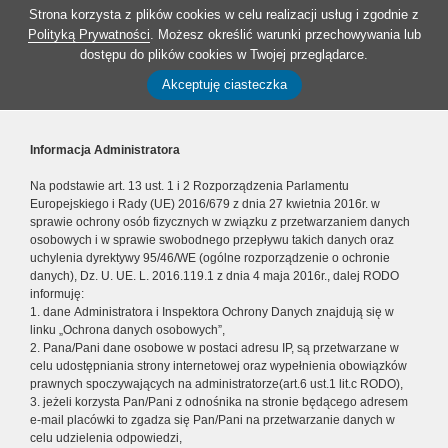
Strona korzysta z plików cookies w celu realizacji usług i zgodnie z
Polityką Prywatności
. Możesz określić warunki przechowywania lub
dostępu do plików cookies w Twojej przeglądarce.
Akceptuję ciasteczka
Informacja Administratora
Na podstawie art. 13 ust. 1 i 2 Rozporządzenia Parlamentu
Europejskiego i Rady (UE) 2016/679 z dnia 27 kwietnia 2016r. w
sprawie ochrony osób fizycznych w związku z przetwarzaniem danych
osobowych i w sprawie swobodnego przepływu takich danych oraz
uchylenia dyrektywy 95/46/WE (ogólne rozporządzenie o ochronie
danych), Dz. U. UE. L. 2016.119.1 z dnia 4 maja 2016r., dalej RODO
informuję:
1. dane Administratora i Inspektora Ochrony Danych znajdują się w
linku „Ochrona danych osobowych”,
2. Pana/Pani dane osobowe w postaci adresu IP, są przetwarzane w
celu udostępniania strony internetowej oraz wypełnienia obowiązków
prawnych spoczywających na administratorze(art.6 ust.1 lit.c RODO),
3. jeżeli korzysta Pan/Pani z odnośnika na stronie będącego adresem
e-mail placówki to zgadza się Pan/Pani na przetwarzanie danych w
celu udzielenia odpowiedzi,