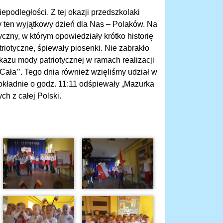
odległości. Z tej okazji przedszkolaki
y ten wyjątkowy dzień dla Nas – Polaków. Na
czny, w którym opowiedziały krótko historię
iotyczne, śpiewały piosenki. Nie zabrakło
kazu mody patriotycznej w ramach realizacji
ła’’. Tego dnia również wzięliśmy udział w
dokładnie o godz. 11:11 odśpiewały „Mazurka
h z całej Polski.