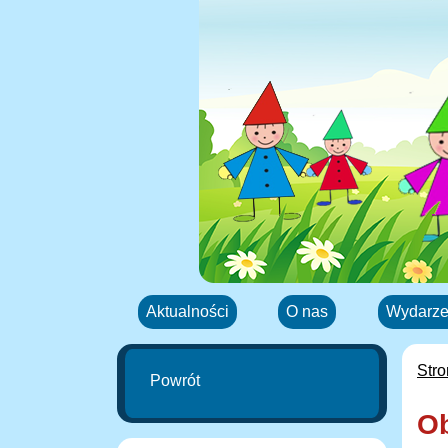
Aktualności
O nas
Wydarze
Str
Powrót
Ob