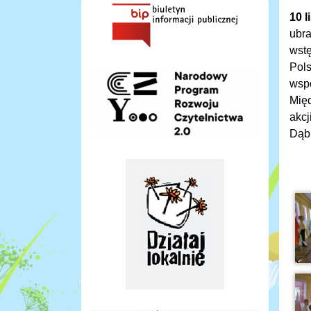
10 l
ubra
wstę
Pols
wspó
Międ
akcj
Dąbr