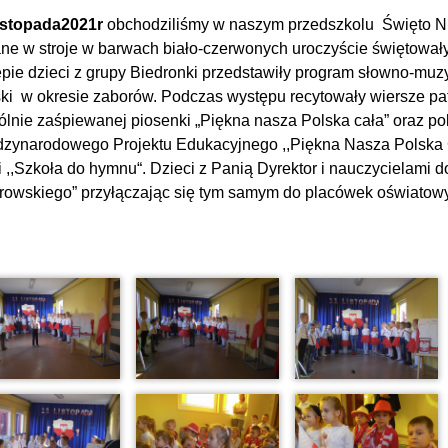
istopada
2021r
obchodziliśmy w naszym przedszkolu Święto Niep
ne w stroje w barwach biało-czerwonych uroczyście świętował
pie dzieci z grupy Biedronki przedstawiły program słowno-muzy
ki w okresie zaborów. Podczas występu recytowały wiersze patr
lnie zaśpiewanej piosenki „Piękna nasza Polska cała” oraz po
zynarodowego Projektu Edukacyjnego ,,Piękna Nasza Polska Ca
i ,,Szkoła do hymnu“. Dzieci z Panią Dyrektor i nauczycielami 
owskiego” przyłączając się tym samym do placówek oświatowyc