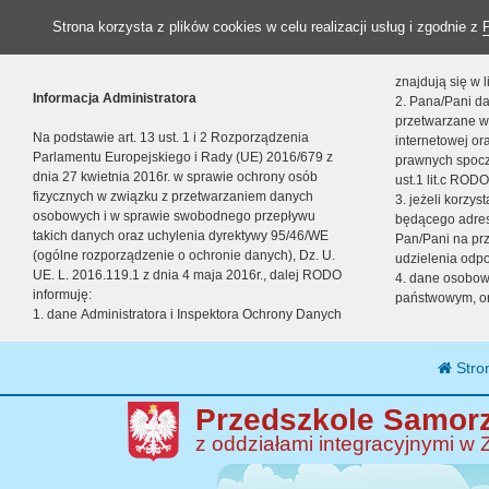
Strona korzysta z plików cookies w celu realizacji usług i zgodnie z
znajdują się w
Informacja Administratora
2. Pana/Pani da
przetwarzane w
Na podstawie art. 13 ust. 1 i 2 Rozporządzenia
internetowej o
Parlamentu Europejskiego i Rady (UE) 2016/679 z
prawnych spocz
dnia 27 kwietnia 2016r. w sprawie ochrony osób
ust.1 lit.c RODO
fizycznych w związku z przetwarzaniem danych
3. jeżeli korzy
osobowych i w sprawie swobodnego przepływu
będącego adres
takich danych oraz uchylenia dyrektywy 95/46/WE
Pan/Pani na pr
(ogólne rozporządzenie o ochronie danych), Dz. U.
udzielenia odp
UE. L. 2016.119.1 z dnia 4 maja 2016r., dalej RODO
4. dane osobo
informuję:
państwowym, or
1. dane Administratora i Inspektora Ochrony Danych
Stro
Przedszkole Samorz
z oddziałami integracyjnymi w 