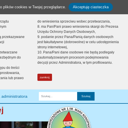
o plików cookies w Twojej przeglądarce.
Akceptuję ciasteczka
orządu
do wniesienia sprzeciwu wobec przetwarzania,
onym
8. ma Pan/Pani prawo wniesienia skargi do Prezesa
Urzędu Ochrony Danych Osobowych,
dą przekazywane
9. podanie przez Pana/Panią danych osobowych
cji
jest fakultatywne (dobrowolne) w celu udostępnienia
strony internetowej,
zetwarzane
10. Pana/Pani dane osobowe nie będą podlegały
niezbędnym do
zautomatyzowanym procesom podejmowania
decyzji przez Administratora, w tym profilowaniu.
ępu do treści
prostowania,
zamknij
zania lub prawo
 administratora
Fraza
j