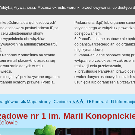
Polityką Prywatności
. Możesz określić warunki przechowywania lub dostępu d
 linku „Ochrona danych osobowych”,
Prokuratura, Sąd) lub organom sam
ne osobowe w postaci adresu IP, są
terytorialnego w związku z prowadz
 celu udostępniania strony
postępowaniem,
raz wypełnienia obowiązków
5. Pana/Pani dane osobowe nie bę
ywających na administratorze(art.6
do państwa trzeciego ani do organiza
),
międzynarodowej,
sta Pan/Pani z odnośnika na stronie
6. Pana/Pani dane osobowe będą pr
em e-mail placówki to zgadza się
wyłącznie przez okres i w zakresie 
zetwarzanie danych w celu
realizacji celu przetwarzania,
owiedzi,
7. przysługuje Panu/Pani prawo dost
we mogą być przekazywane organom
swoich danych osobowych oraz ich s
ganom ochrony prawnej (Policja,
usunięcia lub ograniczenia przetwar
na główna
Mapa strony
Czcionka
Kontrast
Informacja
ądowe nr 1 im. Marii Konopnickie
Zelowie