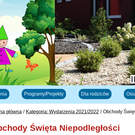
nia
Programy/Projekty
Dla rodziców
Osi
ona główna
Kategoria: Wydarzenia 2021/2022
Obchody Święt
chody Święta Niepodległości