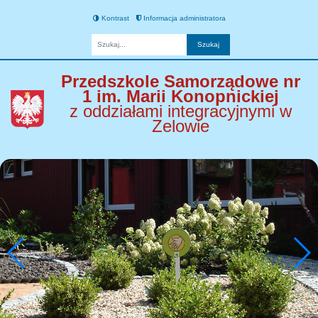
Kontrast
Informacja administratora
Fraza
Przedszkole Samorządowe nr
1 im. Marii Konopnickiej
z oddziałami integracyjnymi w
Zelowie