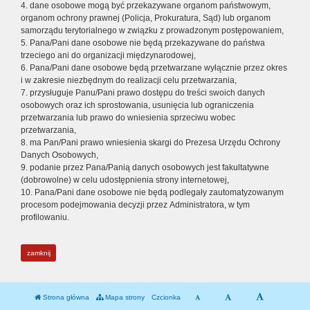
4. dane osobowe mogą być przekazywane organom państwowym,
organom ochrony prawnej (Policja, Prokuratura, Sąd) lub organom
samorządu terytorialnego w związku z prowadzonym postępowaniem,
5. Pana/Pani dane osobowe nie będą przekazywane do państwa
trzeciego ani do organizacji międzynarodowej,
6. Pana/Pani dane osobowe będą przetwarzane wyłącznie przez okres
i w zakresie niezbędnym do realizacji celu przetwarzania,
7. przysługuje Panu/Pani prawo dostępu do treści swoich danych
osobowych oraz ich sprostowania, usunięcia lub ograniczenia
przetwarzania lub prawo do wniesienia sprzeciwu wobec
przetwarzania,
8. ma Pan/Pani prawo wniesienia skargi do Prezesa Urzędu Ochrony
Danych Osobowych,
9. podanie przez Pana/Panią danych osobowych jest fakultatywne
(dobrowolne) w celu udostępnienia strony internetowej,
10. Pana/Pani dane osobowe nie będą podlegały zautomatyzowanym
procesom podejmowania decyzji przez Administratora, w tym
profilowaniu.
zamknij
Strona główna
Mapa strony
Czcionka