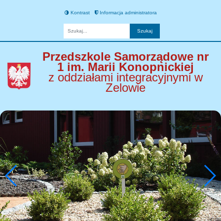
Kontrast
Informacja administratora
Fraza
Przedszkole Samorządowe nr
1 im. Marii Konopnickiej
z oddziałami integracyjnymi w
Zelowie