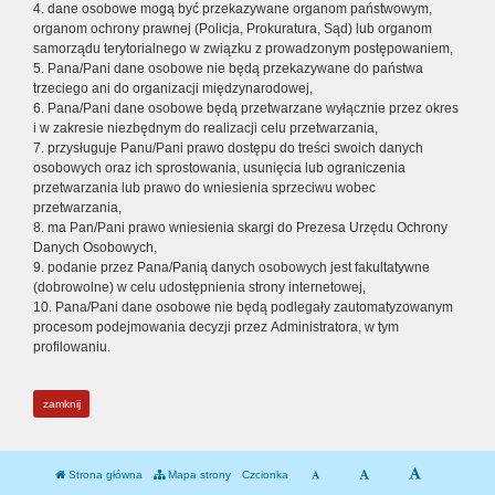
4. dane osobowe mogą być przekazywane organom państwowym,
organom ochrony prawnej (Policja, Prokuratura, Sąd) lub organom
samorządu terytorialnego w związku z prowadzonym postępowaniem,
5. Pana/Pani dane osobowe nie będą przekazywane do państwa
trzeciego ani do organizacji międzynarodowej,
6. Pana/Pani dane osobowe będą przetwarzane wyłącznie przez okres
i w zakresie niezbędnym do realizacji celu przetwarzania,
7. przysługuje Panu/Pani prawo dostępu do treści swoich danych
osobowych oraz ich sprostowania, usunięcia lub ograniczenia
przetwarzania lub prawo do wniesienia sprzeciwu wobec
przetwarzania,
8. ma Pan/Pani prawo wniesienia skargi do Prezesa Urzędu Ochrony
Danych Osobowych,
9. podanie przez Pana/Panią danych osobowych jest fakultatywne
(dobrowolne) w celu udostępnienia strony internetowej,
10. Pana/Pani dane osobowe nie będą podlegały zautomatyzowanym
procesom podejmowania decyzji przez Administratora, w tym
profilowaniu.
zamknij
Strona główna
Mapa strony
Czcionka