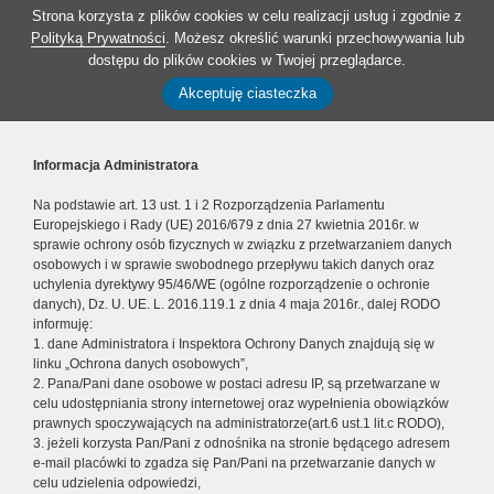
Strona korzysta z plików cookies w celu realizacji usług i zgodnie z
Polityką Prywatności
. Możesz określić warunki przechowywania lub
dostępu do plików cookies w Twojej przeglądarce.
Akceptuję ciasteczka
Informacja Administratora
Na podstawie art. 13 ust. 1 i 2 Rozporządzenia Parlamentu
Europejskiego i Rady (UE) 2016/679 z dnia 27 kwietnia 2016r. w
sprawie ochrony osób fizycznych w związku z przetwarzaniem danych
osobowych i w sprawie swobodnego przepływu takich danych oraz
uchylenia dyrektywy 95/46/WE (ogólne rozporządzenie o ochronie
danych), Dz. U. UE. L. 2016.119.1 z dnia 4 maja 2016r., dalej RODO
informuję:
1. dane Administratora i Inspektora Ochrony Danych znajdują się w
linku „Ochrona danych osobowych”,
2. Pana/Pani dane osobowe w postaci adresu IP, są przetwarzane w
celu udostępniania strony internetowej oraz wypełnienia obowiązków
prawnych spoczywających na administratorze(art.6 ust.1 lit.c RODO),
3. jeżeli korzysta Pan/Pani z odnośnika na stronie będącego adresem
e-mail placówki to zgadza się Pan/Pani na przetwarzanie danych w
celu udzielenia odpowiedzi,