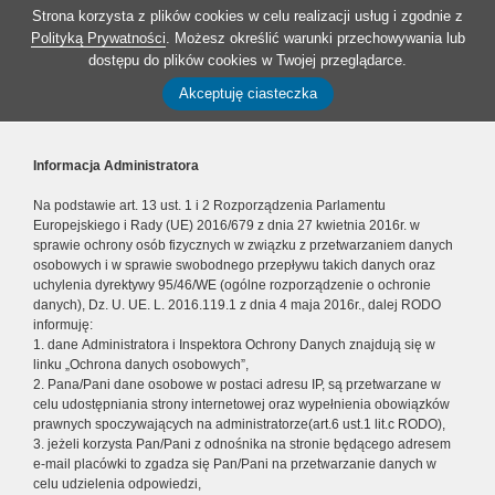
Strona korzysta z plików cookies w celu realizacji usług i zgodnie z
Polityką Prywatności
. Możesz określić warunki przechowywania lub
dostępu do plików cookies w Twojej przeglądarce.
Akceptuję ciasteczka
Informacja Administratora
Na podstawie art. 13 ust. 1 i 2 Rozporządzenia Parlamentu
Europejskiego i Rady (UE) 2016/679 z dnia 27 kwietnia 2016r. w
sprawie ochrony osób fizycznych w związku z przetwarzaniem danych
osobowych i w sprawie swobodnego przepływu takich danych oraz
uchylenia dyrektywy 95/46/WE (ogólne rozporządzenie o ochronie
danych), Dz. U. UE. L. 2016.119.1 z dnia 4 maja 2016r., dalej RODO
informuję:
1. dane Administratora i Inspektora Ochrony Danych znajdują się w
linku „Ochrona danych osobowych”,
2. Pana/Pani dane osobowe w postaci adresu IP, są przetwarzane w
celu udostępniania strony internetowej oraz wypełnienia obowiązków
prawnych spoczywających na administratorze(art.6 ust.1 lit.c RODO),
3. jeżeli korzysta Pan/Pani z odnośnika na stronie będącego adresem
e-mail placówki to zgadza się Pan/Pani na przetwarzanie danych w
celu udzielenia odpowiedzi,