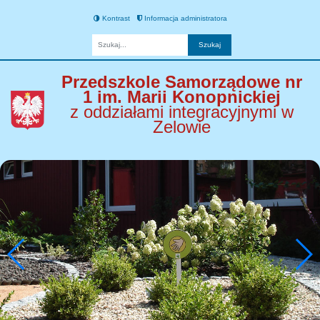
Kontrast
Informacja administratora
Fraza
Przedszkole Samorządowe nr
1 im. Marii Konopnickiej
z oddziałami integracyjnymi w
Zelowie