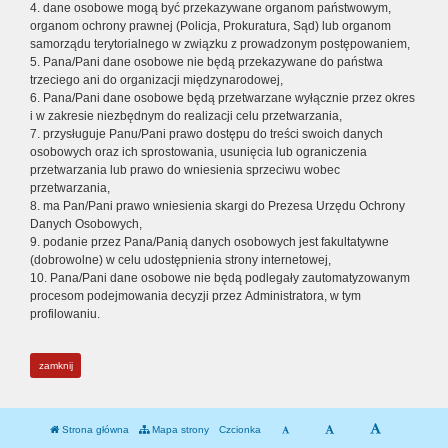
4. dane osobowe mogą być przekazywane organom państwowym,
organom ochrony prawnej (Policja, Prokuratura, Sąd) lub organom
samorządu terytorialnego w związku z prowadzonym postępowaniem,
5. Pana/Pani dane osobowe nie będą przekazywane do państwa
trzeciego ani do organizacji międzynarodowej,
6. Pana/Pani dane osobowe będą przetwarzane wyłącznie przez okres
i w zakresie niezbędnym do realizacji celu przetwarzania,
7. przysługuje Panu/Pani prawo dostępu do treści swoich danych
osobowych oraz ich sprostowania, usunięcia lub ograniczenia
przetwarzania lub prawo do wniesienia sprzeciwu wobec
przetwarzania,
8. ma Pan/Pani prawo wniesienia skargi do Prezesa Urzędu Ochrony
Danych Osobowych,
9. podanie przez Pana/Panią danych osobowych jest fakultatywne
(dobrowolne) w celu udostępnienia strony internetowej,
10. Pana/Pani dane osobowe nie będą podlegały zautomatyzowanym
procesom podejmowania decyzji przez Administratora, w tym
profilowaniu.
zamknij
Strona główna
Mapa strony
Czcionka