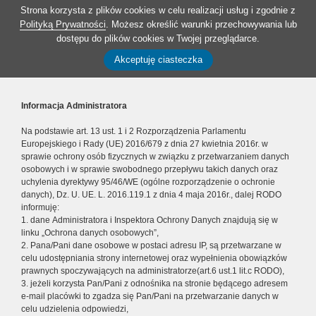
Strona korzysta z plików cookies w celu realizacji usług i zgodnie z
Polityką Prywatności
. Możesz określić warunki przechowywania lub
dostępu do plików cookies w Twojej przeglądarce.
Akceptuję ciasteczka
Informacja Administratora
Na podstawie art. 13 ust. 1 i 2 Rozporządzenia Parlamentu
Europejskiego i Rady (UE) 2016/679 z dnia 27 kwietnia 2016r. w
sprawie ochrony osób fizycznych w związku z przetwarzaniem danych
osobowych i w sprawie swobodnego przepływu takich danych oraz
uchylenia dyrektywy 95/46/WE (ogólne rozporządzenie o ochronie
danych), Dz. U. UE. L. 2016.119.1 z dnia 4 maja 2016r., dalej RODO
informuję:
1. dane Administratora i Inspektora Ochrony Danych znajdują się w
linku „Ochrona danych osobowych”,
2. Pana/Pani dane osobowe w postaci adresu IP, są przetwarzane w
celu udostępniania strony internetowej oraz wypełnienia obowiązków
prawnych spoczywających na administratorze(art.6 ust.1 lit.c RODO),
3. jeżeli korzysta Pan/Pani z odnośnika na stronie będącego adresem
e-mail placówki to zgadza się Pan/Pani na przetwarzanie danych w
celu udzielenia odpowiedzi,