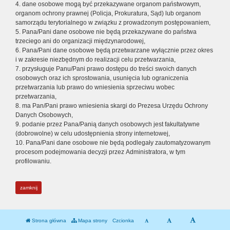
4. dane osobowe mogą być przekazywane organom państwowym,
organom ochrony prawnej (Policja, Prokuratura, Sąd) lub organom
samorządu terytorialnego w związku z prowadzonym postępowaniem,
5. Pana/Pani dane osobowe nie będą przekazywane do państwa
trzeciego ani do organizacji międzynarodowej,
6. Pana/Pani dane osobowe będą przetwarzane wyłącznie przez okres
i w zakresie niezbędnym do realizacji celu przetwarzania,
7. przysługuje Panu/Pani prawo dostępu do treści swoich danych
osobowych oraz ich sprostowania, usunięcia lub ograniczenia
przetwarzania lub prawo do wniesienia sprzeciwu wobec
przetwarzania,
8. ma Pan/Pani prawo wniesienia skargi do Prezesa Urzędu Ochrony
Danych Osobowych,
9. podanie przez Pana/Panią danych osobowych jest fakultatywne
(dobrowolne) w celu udostępnienia strony internetowej,
10. Pana/Pani dane osobowe nie będą podlegały zautomatyzowanym
procesom podejmowania decyzji przez Administratora, w tym
profilowaniu.
zamknij
Strona główna
Mapa strony
Czcionka