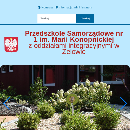
Kontrast
Informacja administratora
Fraza
Przedszkole Samorządowe nr
1 im. Marii Konopnickiej
z oddziałami integracyjnymi w
Zelowie