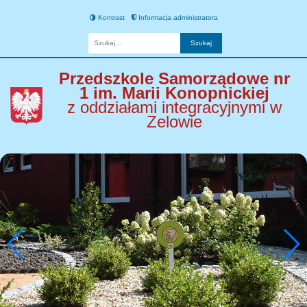
Kontrast
Informacja administratora
Fraza
Przedszkole Samorządowe nr
1 im. Marii Konopnickiej
z oddziałami integracyjnymi w
Zelowie