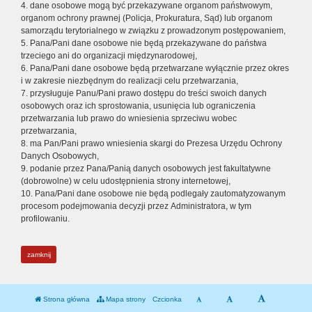
4. dane osobowe mogą być przekazywane organom państwowym,
organom ochrony prawnej (Policja, Prokuratura, Sąd) lub organom
samorządu terytorialnego w związku z prowadzonym postępowaniem,
5. Pana/Pani dane osobowe nie będą przekazywane do państwa
trzeciego ani do organizacji międzynarodowej,
6. Pana/Pani dane osobowe będą przetwarzane wyłącznie przez okres
i w zakresie niezbędnym do realizacji celu przetwarzania,
7. przysługuje Panu/Pani prawo dostępu do treści swoich danych
osobowych oraz ich sprostowania, usunięcia lub ograniczenia
przetwarzania lub prawo do wniesienia sprzeciwu wobec
przetwarzania,
8. ma Pan/Pani prawo wniesienia skargi do Prezesa Urzędu Ochrony
Danych Osobowych,
9. podanie przez Pana/Panią danych osobowych jest fakultatywne
(dobrowolne) w celu udostępnienia strony internetowej,
10. Pana/Pani dane osobowe nie będą podlegały zautomatyzowanym
procesom podejmowania decyzji przez Administratora, w tym
profilowaniu.
zamknij
Strona główna
Mapa strony
Czcionka