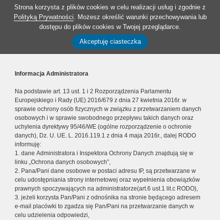
Strona korzysta z plików cookies w celu realizacji usług i zgodnie z
Polityką Prywatności
. Możesz określić warunki przechowywania lub
dostępu do plików cookies w Twojej przeglądarce.
Akceptuję ciasteczka
Informacja Administratora
Na podstawie art. 13 ust. 1 i 2 Rozporządzenia Parlamentu
Europejskiego i Rady (UE) 2016/679 z dnia 27 kwietnia 2016r. w
sprawie ochrony osób fizycznych w związku z przetwarzaniem danych
osobowych i w sprawie swobodnego przepływu takich danych oraz
uchylenia dyrektywy 95/46/WE (ogólne rozporządzenie o ochronie
danych), Dz. U. UE. L. 2016.119.1 z dnia 4 maja 2016r., dalej RODO
informuję:
1. dane Administratora i Inspektora Ochrony Danych znajdują się w
linku „Ochrona danych osobowych”,
2. Pana/Pani dane osobowe w postaci adresu IP, są przetwarzane w
celu udostępniania strony internetowej oraz wypełnienia obowiązków
prawnych spoczywających na administratorze(art.6 ust.1 lit.c RODO),
3. jeżeli korzysta Pan/Pani z odnośnika na stronie będącego adresem
e-mail placówki to zgadza się Pan/Pani na przetwarzanie danych w
celu udzielenia odpowiedzi,