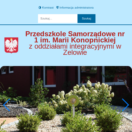
Kontrast
Informacja administratora
Fraza
Przedszkole Samorządowe nr
1 im. Marii Konopnickiej
z oddziałami integracyjnymi w
Zelowie