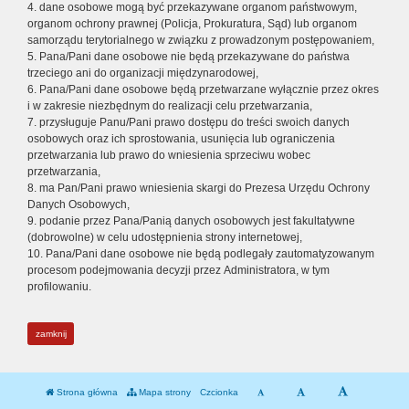
4. dane osobowe mogą być przekazywane organom państwowym,
organom ochrony prawnej (Policja, Prokuratura, Sąd) lub organom
samorządu terytorialnego w związku z prowadzonym postępowaniem,
5. Pana/Pani dane osobowe nie będą przekazywane do państwa
trzeciego ani do organizacji międzynarodowej,
6. Pana/Pani dane osobowe będą przetwarzane wyłącznie przez okres
i w zakresie niezbędnym do realizacji celu przetwarzania,
7. przysługuje Panu/Pani prawo dostępu do treści swoich danych
osobowych oraz ich sprostowania, usunięcia lub ograniczenia
przetwarzania lub prawo do wniesienia sprzeciwu wobec
przetwarzania,
8. ma Pan/Pani prawo wniesienia skargi do Prezesa Urzędu Ochrony
Danych Osobowych,
9. podanie przez Pana/Panią danych osobowych jest fakultatywne
(dobrowolne) w celu udostępnienia strony internetowej,
10. Pana/Pani dane osobowe nie będą podlegały zautomatyzowanym
procesom podejmowania decyzji przez Administratora, w tym
profilowaniu.
zamknij
Strona główna
Mapa strony
Czcionka