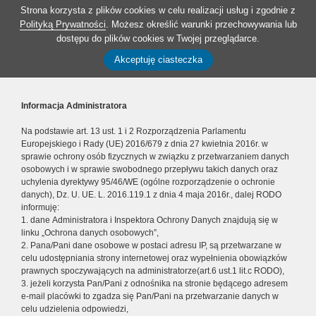
Strona korzysta z plików cookies w celu realizacji usług i zgodnie z
Polityką Prywatności
. Możesz określić warunki przechowywania lub
dostępu do plików cookies w Twojej przeglądarce.
Akceptuję ciasteczka
Informacja Administratora
Na podstawie art. 13 ust. 1 i 2 Rozporządzenia Parlamentu
Europejskiego i Rady (UE) 2016/679 z dnia 27 kwietnia 2016r. w
sprawie ochrony osób fizycznych w związku z przetwarzaniem danych
osobowych i w sprawie swobodnego przepływu takich danych oraz
uchylenia dyrektywy 95/46/WE (ogólne rozporządzenie o ochronie
danych), Dz. U. UE. L. 2016.119.1 z dnia 4 maja 2016r., dalej RODO
informuję:
1. dane Administratora i Inspektora Ochrony Danych znajdują się w
linku „Ochrona danych osobowych”,
2. Pana/Pani dane osobowe w postaci adresu IP, są przetwarzane w
celu udostępniania strony internetowej oraz wypełnienia obowiązków
prawnych spoczywających na administratorze(art.6 ust.1 lit.c RODO),
3. jeżeli korzysta Pan/Pani z odnośnika na stronie będącego adresem
e-mail placówki to zgadza się Pan/Pani na przetwarzanie danych w
celu udzielenia odpowiedzi,