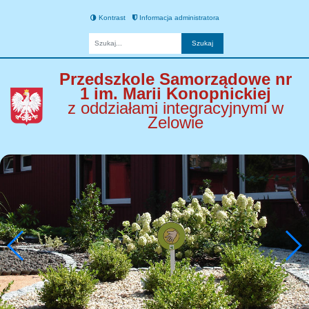
Kontrast
Informacja administratora
Fraza
Przedszkole Samorządowe nr
1 im. Marii Konopnickiej
z oddziałami integracyjnymi w
Zelowie