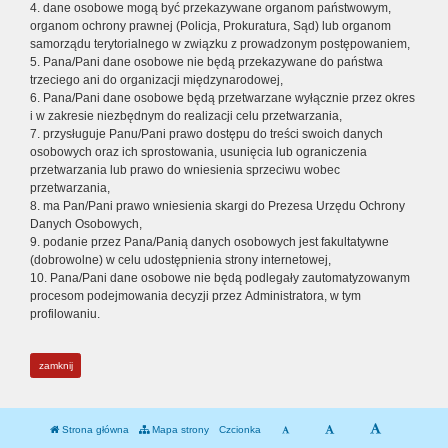
4. dane osobowe mogą być przekazywane organom państwowym,
organom ochrony prawnej (Policja, Prokuratura, Sąd) lub organom
samorządu terytorialnego w związku z prowadzonym postępowaniem,
5. Pana/Pani dane osobowe nie będą przekazywane do państwa
trzeciego ani do organizacji międzynarodowej,
6. Pana/Pani dane osobowe będą przetwarzane wyłącznie przez okres
i w zakresie niezbędnym do realizacji celu przetwarzania,
7. przysługuje Panu/Pani prawo dostępu do treści swoich danych
osobowych oraz ich sprostowania, usunięcia lub ograniczenia
przetwarzania lub prawo do wniesienia sprzeciwu wobec
przetwarzania,
8. ma Pan/Pani prawo wniesienia skargi do Prezesa Urzędu Ochrony
Danych Osobowych,
9. podanie przez Pana/Panią danych osobowych jest fakultatywne
(dobrowolne) w celu udostępnienia strony internetowej,
10. Pana/Pani dane osobowe nie będą podlegały zautomatyzowanym
procesom podejmowania decyzji przez Administratora, w tym
profilowaniu.
zamknij
Strona główna
Mapa strony
Czcionka