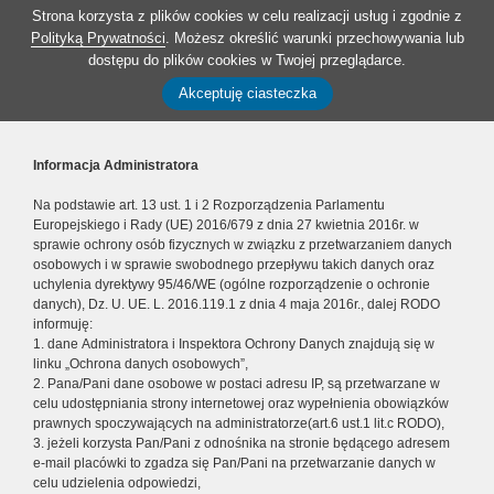
Strona korzysta z plików cookies w celu realizacji usług i zgodnie z
Polityką Prywatności
. Możesz określić warunki przechowywania lub
dostępu do plików cookies w Twojej przeglądarce.
Akceptuję ciasteczka
Informacja Administratora
Na podstawie art. 13 ust. 1 i 2 Rozporządzenia Parlamentu
Europejskiego i Rady (UE) 2016/679 z dnia 27 kwietnia 2016r. w
sprawie ochrony osób fizycznych w związku z przetwarzaniem danych
osobowych i w sprawie swobodnego przepływu takich danych oraz
uchylenia dyrektywy 95/46/WE (ogólne rozporządzenie o ochronie
danych), Dz. U. UE. L. 2016.119.1 z dnia 4 maja 2016r., dalej RODO
informuję:
1. dane Administratora i Inspektora Ochrony Danych znajdują się w
linku „Ochrona danych osobowych”,
2. Pana/Pani dane osobowe w postaci adresu IP, są przetwarzane w
celu udostępniania strony internetowej oraz wypełnienia obowiązków
prawnych spoczywających na administratorze(art.6 ust.1 lit.c RODO),
3. jeżeli korzysta Pan/Pani z odnośnika na stronie będącego adresem
e-mail placówki to zgadza się Pan/Pani na przetwarzanie danych w
celu udzielenia odpowiedzi,