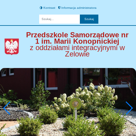
Kontrast
Informacja administratora
Fraza
Przedszkole Samorządowe nr
1 im. Marii Konopnickiej
z oddziałami integracyjnymi w
Zelowie