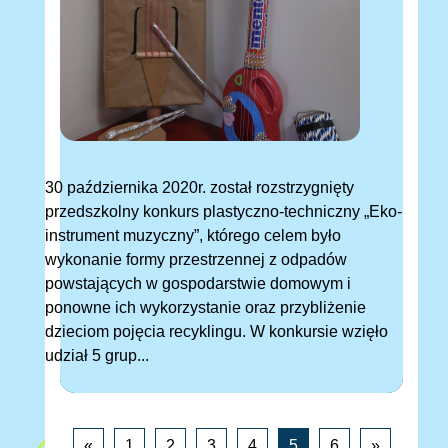
30 października 2020r. został rozstrzygnięty
przedszkolny konkurs plastyczno-techniczny „Eko-
instrument muzyczny”, którego celem było
wykonanie formy przestrzennej z odpadów
powstających w gospodarstwie domowym i
ponowne ich wykorzystanie oraz przybliżenie
dzieciom pojęcia recyklingu. W konkursie wzięło
udział 5 grup...
«
1
2
3
4
5
6
»