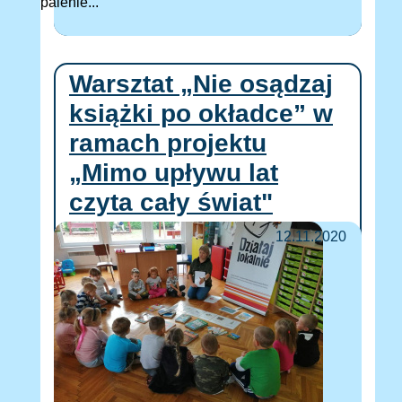
palenie...
Warsztat „Nie osądzaj
książki po okładce” w
ramach projektu
„Mimo upływu lat
czyta cały świat"
12.11.2020