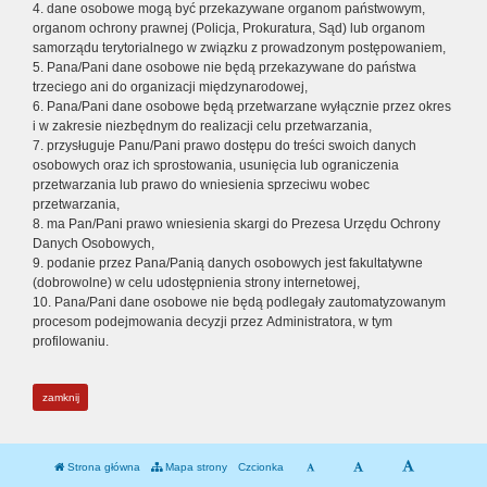
4. dane osobowe mogą być przekazywane organom państwowym,
organom ochrony prawnej (Policja, Prokuratura, Sąd) lub organom
samorządu terytorialnego w związku z prowadzonym postępowaniem,
5. Pana/Pani dane osobowe nie będą przekazywane do państwa
trzeciego ani do organizacji międzynarodowej,
6. Pana/Pani dane osobowe będą przetwarzane wyłącznie przez okres
i w zakresie niezbędnym do realizacji celu przetwarzania,
7. przysługuje Panu/Pani prawo dostępu do treści swoich danych
osobowych oraz ich sprostowania, usunięcia lub ograniczenia
przetwarzania lub prawo do wniesienia sprzeciwu wobec
przetwarzania,
8. ma Pan/Pani prawo wniesienia skargi do Prezesa Urzędu Ochrony
Danych Osobowych,
9. podanie przez Pana/Panią danych osobowych jest fakultatywne
(dobrowolne) w celu udostępnienia strony internetowej,
10. Pana/Pani dane osobowe nie będą podlegały zautomatyzowanym
procesom podejmowania decyzji przez Administratora, w tym
profilowaniu.
zamknij
Strona główna
Mapa strony
Czcionka