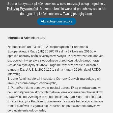
Strona korzysta z plików cookies w celu realizacji usług i zgodnie z
Polityką Prywatności
. Możesz określić warunki przechowywania lub
dostępu do plików cookies w Twojej przeglądarce.
Akceptuję ciasteczka
Informacja Administratora
Na podstawie art. 13 ust. 1 i 2 Rozporządzenia Parlamentu
Europejskiego i Rady (UE) 2016/679 z dnia 27 kwietnia 2016r. w
sprawie ochrony osób fizycznych w związku z przetwarzaniem danych
osobowych i w sprawie swobodnego przepływu takich danych oraz
uchylenia dyrektywy 95/46/WE (ogólne rozporządzenie o ochronie
danych), Dz. U. UE. L. 2016.119.1 z dnia 4 maja 2016r., dalej RODO
informuję:
1. dane Administratora i Inspektora Ochrony Danych znajdują się w
linku „Ochrona danych osobowych”,
2. Pana/Pani dane osobowe w postaci adresu IP, są przetwarzane w
celu udostępniania strony internetowej oraz wypełnienia obowiązków
prawnych spoczywających na administratorze(art.6 ust.1 lit.c RODO),
3. jeżeli korzysta Pan/Pani z odnośnika na stronie będącego adresem
e-mail placówki to zgadza się Pan/Pani na przetwarzanie danych w
celu udzielenia odpowiedzi,